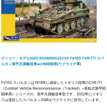
ゲッコー・モデル[GEC35GM0052]1/35 FV103 CVR (T) スパ
ルタン装甲兵員輸送車w/HMB砲塔(ウクライナ軍)
FV103 スパルタンは1978年に就役したイギリス陸軍のCVR (T)
（Combat Vehicle Reconnaissance（Tracked）=装軌式装甲戦
闘車両）シリーズの、装甲兵員輸送車型です。2022年にイギリ
スは退役したスパルタン35両をウクライナに供与しています。