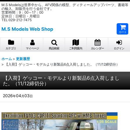
M.S Modelsは世界中から、AFV関係の模型、ディティールアップパーツ、書籍等
の輸入、卸販売を行う会社です。
営業時間：9：00～17：00
定休日：日曜日・月曜日
TEL:029-212-7475
M.S Models Web Shop
カート
カテゴリ
マイページ
商品検索
ご利用案内
カレンダー
ログイン
ホーム
>
更新履歴
>
【入荷】ゲッコー・モデルより新製品6点入荷しました。（11/12締切分）
【入荷】ゲッコー・モデルより新製品6点入荷しまし
た。（11/12締切分）
2026
04
03
年
月
日