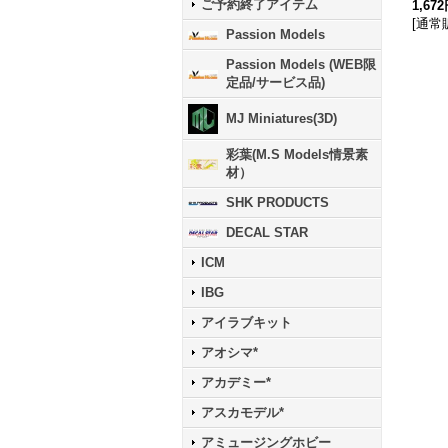
ご予約終了アイテム
1,67
[
通常
Passion Models
Passion Models (WEB限
定品/サービス品)
MJ Miniatures(3D)
彩葉(M.S Models情景素
材）
SHK PRODUCTS
DECAL STAR
ICM
IBG
アイラブキット
アオシマ*
アカデミー*
アスカモデル*
アミュージングホビー