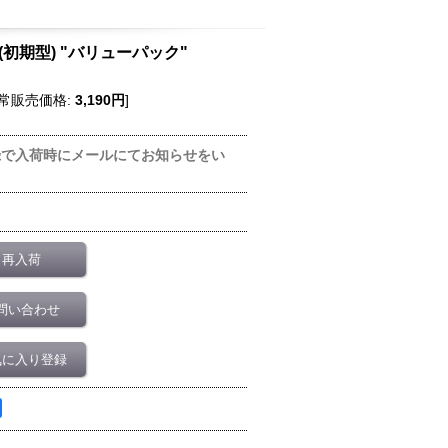
缶(初期型) "バリューパック"
常販売価格
:
3,190円
]
録で入荷時にメールにてお知らせをい
再入荷
問い合わせ
気に入り登録