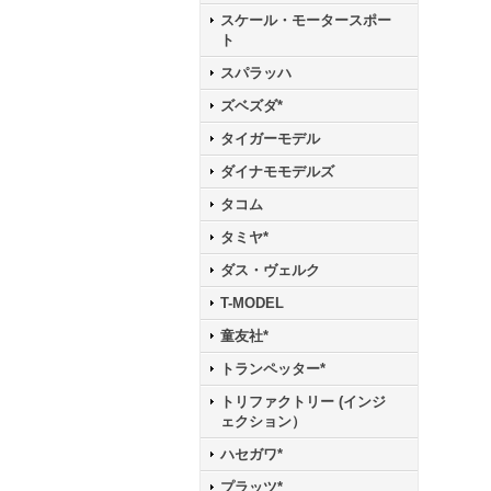
スケール・モータースポー
ト
スパラッハ
ズベズダ*
タイガーモデル
ダイナモモデルズ
タコム
タミヤ*
ダス・ヴェルク
T-MODEL
童友社*
トランペッター*
トリファクトリー (インジ
ェクション）
ハセガワ*
プラッツ*