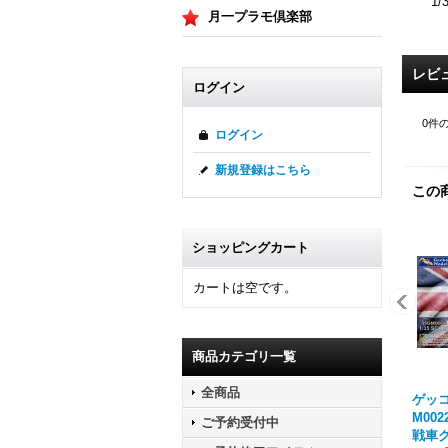
1
月一プラモ倶楽部
レビ
ログイン
0
件
ログイン
新規登録はこちら
この
ショッピングカート
カートは空です。
商品カテゴリ一覧
全商品
ゲッコ
M002
ご予約受付中
戦車ク