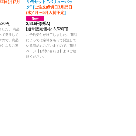
2日(月)7月
リ缶セット "バリューパッ
締切日3月25日(水)4月〜5月
ク"
[
ご注文締切日3月25日
入荷予定
]
(水)4月〜5月入荷予定
]
3,168円
(税込)
,520円
]
2,816円
(税込)
[
通常販売価格
:
3,960円
]
[
通常販売価格
:
3,520円
]
ました。 商品
ご予約受付が終了しました。 商品
って発注して
ご予約受付が終了しました。 商品
によっては余裕をもって発注して
すので、商品
によっては余裕をもって発注して
いる商品もございますので、商品
せ】よりご連
いる商品もございますので、商品
ページ【お問い合わせ】よりご連
ページ【お問い合わせ】よりご連
絡ください。
絡ください。