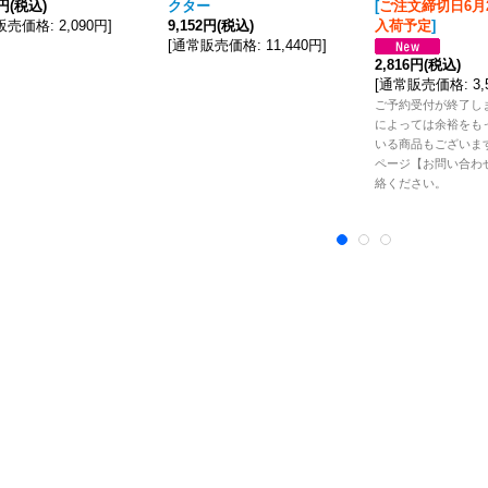
2円
(税込)
クター
[
ご注文締切日6月2
販売価格
:
2,090円
]
9,152円
(税込)
入荷予定
]
[
通常販売価格
:
11,440円
]
2,816円
(税込)
[
通常販売価格
:
3
ご予約受付が終了し
によっては余裕をも
いる商品もございま
ページ【お問い合わ
絡ください。