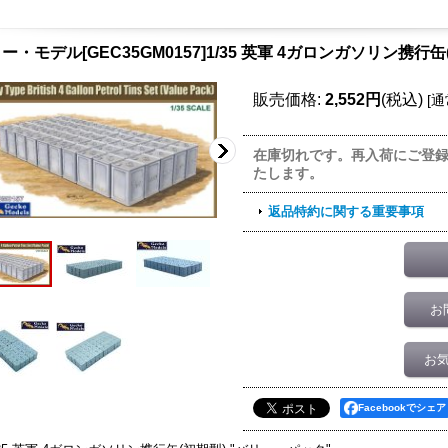
ー・モデル[GEC35GM0157]1/35 英軍 4ガロンガソリン携行
販売価格
:
2,552円
(税込)
[
通
在庫切れです。再入荷にご登
たします。
返品特約に関する重要事項
お
お
Facebookでシェア