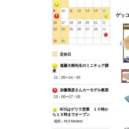
9
10
11
12
13
14
15
ゲッコ
16
17
18
19
20
21
22
23
24
25
26
27
28
29
30
31
定休日
遠藤大樹先生のミニチュア講
座
11：00〜14：00
加藤雅彦さんカーモデル教室
13：00〜17：00
8/15はゲリラ営業 １０時か
ら１５時までオープン
場所：M.S Models