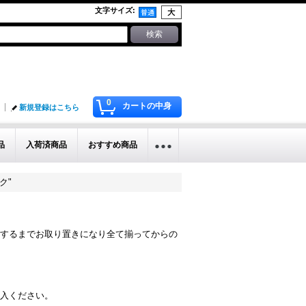
文字サイズ
:
0
カートの中身
新規登録はこちら
品
入荷済商品
おすすめ商品
ク"
するまでお取り置きになり全て揃ってからの
入ください。