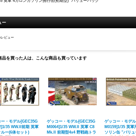
/35 英軍 4ガロンガソリン携行缶(初期型) "バリューパック"
ュー
のレビュー
商品を買った人は、こんな商品も買っています
ー・モデル[GEC35G
ゲッコー・モデル[GEC35G
ゲッコー・モデル[
2]1/35 WW.II前期 英軍
M0064]1/35 WW.II 英軍 C8
M0159]1/35 
ルー(6体セット)
Mk.II 前期型4x4 野戦砲トラ
ソリン缶 "バリュ