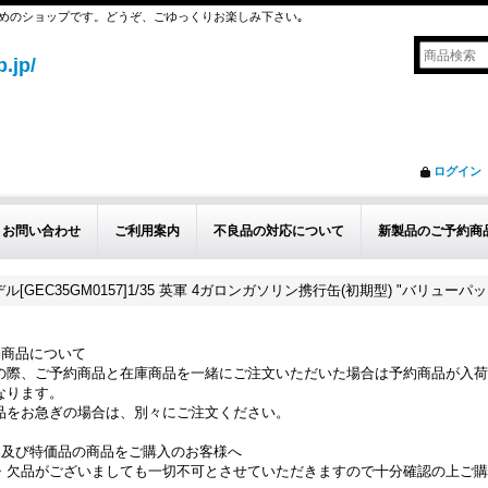
めのショップです。どうぞ、ごゆっくりお楽しみ下さい｡
.jp/
ログイン
お問い合わせ
ご利用案内
不良品の対応について
新製品のご予約商
[GEC35GM0157]1/35 英軍 4ガロンガソリン携行缶(初期型) "バリューパッ
約商品について
の際、ご予約商品と在庫商品を一緒にご注文いただいた場合は予約商品が入荷
なります。
品をお急ぎの場合は、別々にご注文ください。
品及び特価品の商品をご購入のお客様へ
・欠品がございましても一切不可とさせていただきますので十分確認の上ご購