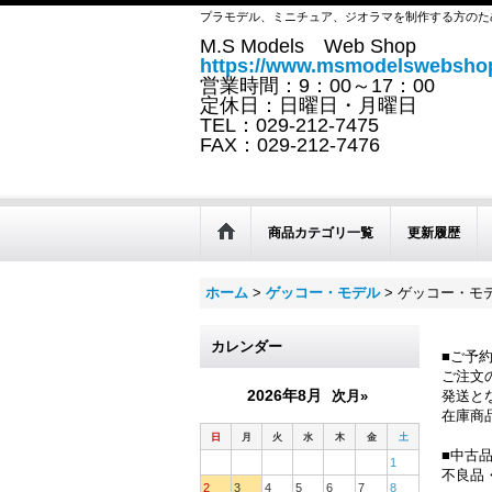
プラモデル、ミニチュア、ジオラマを制作する方のた
M.S Models Web Shop
https://www.msmodelswebshop
営業時間：9：00～17：00
定休日：日曜日・月曜日
TEL：029-212-7475
FAX：029-212-7476
商品カテゴリ一覧
更新履歴
ホーム
>
ゲッコー・モデル
>
ゲッコー・モデル
カレンダー
■ご予
ご注文
2026年8月
次月»
発送と
在庫商
日
月
火
水
木
金
土
■中古
1
不良品
2
3
4
5
6
7
8