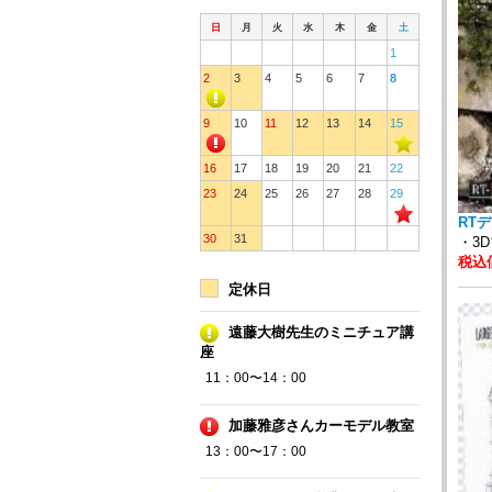
日
月
火
水
木
金
土
1
2
3
4
5
6
7
8
9
10
11
12
13
14
15
16
17
18
19
20
21
22
23
24
25
26
27
28
29
RTデ
30
31
・3
税込価
定休日
遠藤大樹先生のミニチュア講
座
11：00〜14：00
加藤雅彦さんカーモデル教室
13：00〜17：00