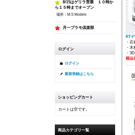
8/15はゲリラ営業 １０時か
ら１５時までオープン
場所：M.S Models
月一プラモ倶楽部
RTデ
・
・木
ログイン
・3
税込価
ログイン
新規登録はこちら
ショッピングカート
カートは空です。
商品カテゴリ一覧