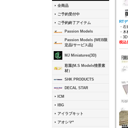
全商品
ご予約受付中
RTデ
ご予約終了アイテム
・
Passion Models
・木
・3
Passion Models (WEB限
税込価
定品/サービス品)
MJ Miniatures(3D)
彩葉(M.S Models情景素
材）
SHK PRODUCTS
DECAL STAR
ICM
IBG
アイラブキット
アオシマ*