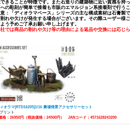
現できることが特徴です。また石造りの建築物に近い質感を持
面への彫刻が簡単で接着も市販のエマルジョン系接着剤で行う
注意：「ディオラマベース」シリーズの主な構成素材は石膏製
に割れや欠けが発生する場合がございます。その際ユーザー様
すよう予めご了承お願い申し上げます。
弊社では商品の割れや欠け等の理由による返品や交換には応じ
ィオラマ[RTD16205]1/16 農場情景アクセサリーセット
Dプリント
格：26950円（税抜価格：24500円） JANコード：4571628243200