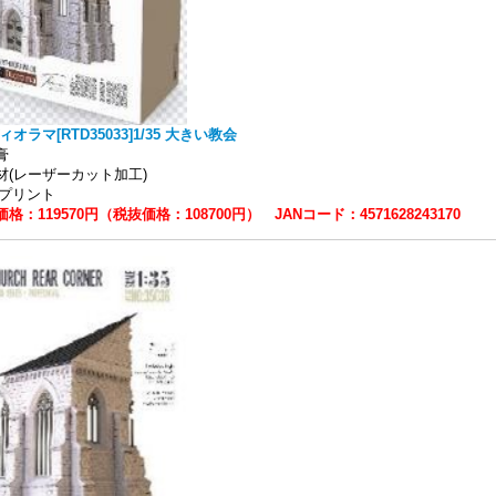
ィオラマ[RTD35033]1/35 大きい教会
石膏
材(レーザーカット加工)
Dプリント
格：119570円（税抜価格：108700円） JANコード：4571628243170