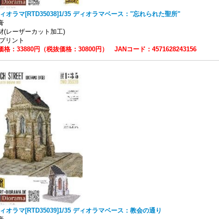
ィオラマ[RTD35038]1/35 ディオラマベース："忘れられた聖所"
石膏
材(レーザーカット加工)
Dプリント
格：33880円（税抜価格：30800円） JANコード：4571628243156
ィオラマ[RTD35039]1/35 ディオラマベース：教会の通り