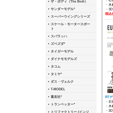
・
ザ・ボディ（The Bodi）
・木
サンダーモデル*
・3
税込価
スーパーウイングシリーズ
スケール・モータースポー
ト
スパラッハ
ズベズダ*
タイガーモデル
ダイナモモデルズ
タコム
タミヤ*
ダス・ヴェルク
T-MODEL
童友社*
RTデ
・
トランペッター*
・木
・3
トリファクトリー (インジ