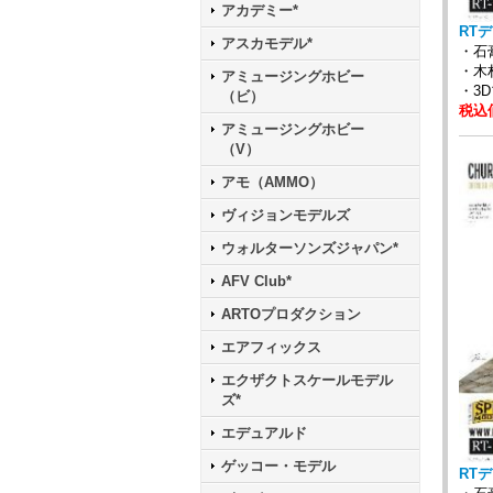
アカデミー*
RTデ
アスカモデル*
・
・木
アミュージングホビー
・3
（ビ）
税込価
アミュージングホビー
（V）
アモ（AMMO）
ヴィジョンモデルズ
ウォルターソンズジャパン*
AFV Club*
ARTOプロダクション
エアフィックス
エクザクトスケールモデル
ズ*
エデュアルド
ゲッコー・モデル
RTデ