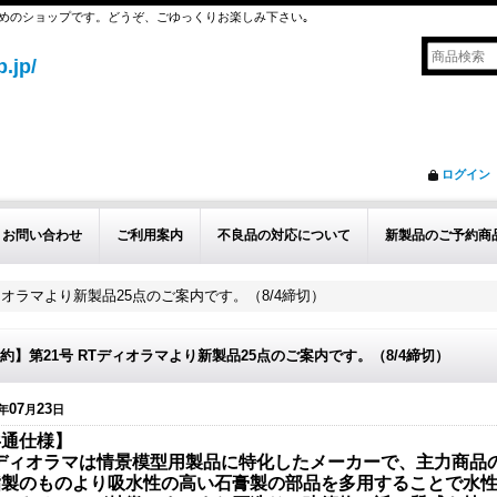
めのショップです。どうぞ、ごゆっくりお楽しみ下さい｡
.jp/
ログイン
お問い合わせ
ご利用案内
不良品の対応について
新製品のご予約商
ィオラマより新製品25点のご案内です。（8/4締切）
約】第21号 RTディオラマより新製品25点のご案内です。（8/4締切）
07
23
年
月
日
共通仕様】
Tディオラマは情景模型用製品に特化したメーカーで、主力商品
脂製のものより吸水性の高い石膏製の部品を多用することで水