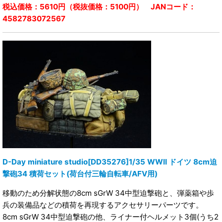
税込価格：5610円（税抜価格：5100円） JANコード：
4582783072567
D-Day miniature studio[DD35276]1/35 WWII ドイツ 8cm迫
撃砲34 積荷セット(荷台付三輪自転車/AFV用)
移動のため分解状態の8cm sGrW 34中型迫撃砲と、弾薬箱や歩
兵の装備品などの積荷を再現するアクセサリーパーツです。
8cm sGrW 34中型迫撃砲の他、ライナー付ヘルメット3個(うち2