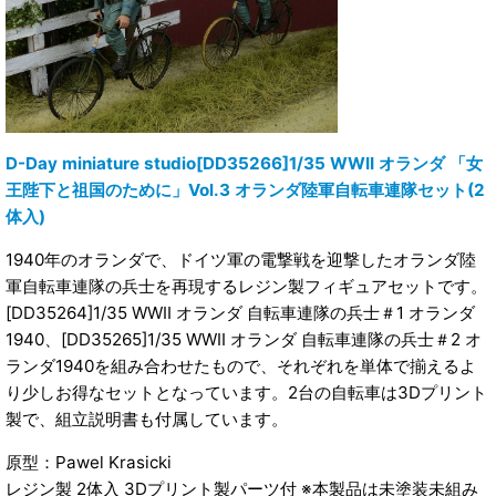
D-Day miniature studio[DD35266]1/35 WWII オランダ 「女
王陛下と祖国のために」Vol.3 オランダ陸軍自転車連隊セット(2
体入)
1940年のオランダで、ドイツ軍の電撃戦を迎撃したオランダ陸
軍自転車連隊の兵士を再現するレジン製フィギュアセットです。
[DD35264]1/35 WWII オランダ 自転車連隊の兵士＃1 オランダ
1940、[DD35265]1/35 WWII オランダ 自転車連隊の兵士＃2 オ
ランダ1940を組み合わせたもので、それぞれを単体で揃えるよ
り少しお得なセットとなっています。2台の自転車は3Dプリント
製で、組立説明書も付属しています。
原型：Pawel Krasicki
レジン製 2体入 3Dプリント製パーツ付 ※本製品は未塗装未組み