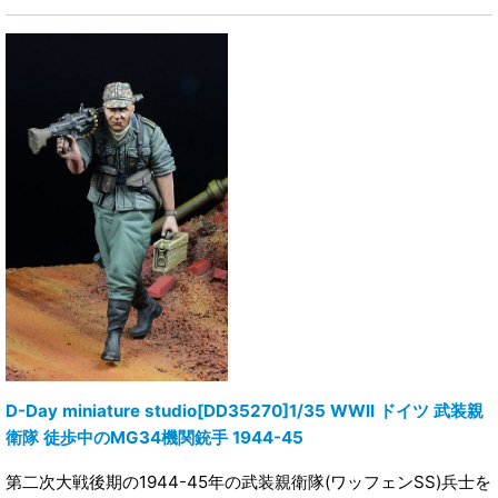
D-Day miniature studio[DD35270]1/35 WWII ドイツ 武装親
衛隊 徒歩中のMG34機関銃手 1944-45
第二次大戦後期の1944-45年の武装親衛隊(ワッフェンSS)兵士を