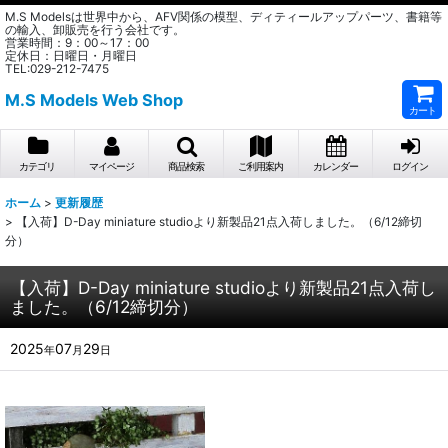
M.S Modelsは世界中から、AFV関係の模型、ディティールアップパーツ、書籍等
の輸入、卸販売を行う会社です。
営業時間：9：00～17：00
定休日：日曜日・月曜日
TEL:029-212-7475
M.S Models Web Shop
カート
カテゴリ
マイページ
商品検索
ご利用案内
カレンダー
ログイン
ホーム
>
更新履歴
>
【入荷】D-Day miniature studioより新製品21点入荷しました。（6/12締切
分）
【入荷】D-Day miniature studioより新製品21点入荷し
ました。（6/12締切分）
2025
07
29
年
月
日