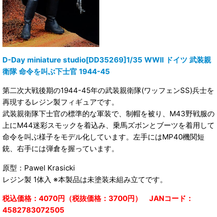
D-Day miniature studio[DD35269]1/35 WWII ドイツ 武装親
衛隊 命令を叫ぶ下士官 1944-45
第二次大戦後期の1944-45年の武装親衛隊(ワッフェンSS)兵士を
再現するレジン製フィギュアです。
武装親衛隊下士官の標準的な軍装で、制帽を被り、M43野戦服の
上にM44迷彩スモックを着込み、乗馬ズボンとブーツを着用して
命令を叫ぶ様子をモデル化しています。左手にはMP40機関短
銃、右手には弾倉を握っています。
原型：Pawel Krasicki
レジン製 1体入 ※本製品は未塗装未組み立てです。
税込価格：4070円（税抜価格：3700円） JANコード：
4582783072505