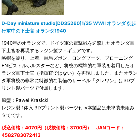
D-Day miniature studio[DD35260]1/35 WWII オランダ 徒歩
行軍中の下士官 オランダ1940
1940年のオランダで、ドイツ軍の電撃戦を迎撃したオランダ軍
下士官を再現するレジン製フィギュアです。
略帽を被り、上着、乗馬ズボン、ロングブーツ、ブローニング
FNピストルホルスターなど、将校の標準的な軍装を着用したオ
ランダ軍下士官（指揮官ではない）を再現しました。またオラン
ダ軍将校の非常に特徴的な装備のサーベル「クレワン」は3Dプ
リント製パーツで付属します。
原型：Pawel Krasicki
レジン製 1体入 3Dプリント製パーツ付 ※本製品は未塗装未組み
立てです。
税込価格：4070円（税抜価格：3700円） JANコード：
4582783072413