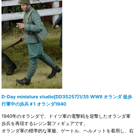
D-Day miniature studio[DD35257]1/35 WWII オランダ 徒歩
行軍中の歩兵＃1 オランダ1940
1940年のオランダで、ドイツ軍の電撃戦を迎撃したオランダ軍
歩兵を再現するレジン製フィギュアです。
オランダ軍の標準的な軍服、ゲートル、ヘルメットを着用し、右