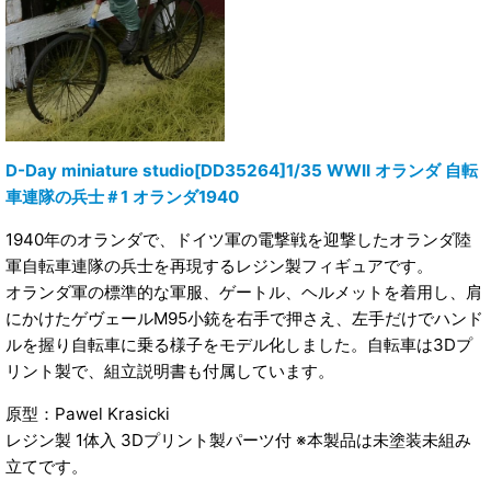
D-Day miniature studio[DD35264]1/35 WWII オランダ 自転
車連隊の兵士＃1 オランダ1940
1940年のオランダで、ドイツ軍の電撃戦を迎撃したオランダ陸
軍自転車連隊の兵士を再現するレジン製フィギュアです。
オランダ軍の標準的な軍服、ゲートル、ヘルメットを着用し、肩
にかけたゲヴェールM95小銃を右手で押さえ、左手だけでハンド
ルを握り自転車に乗る様子をモデル化しました。自転車は3Dプ
リント製で、組立説明書も付属しています。
原型：Pawel Krasicki
レジン製 1体入 3Dプリント製パーツ付 ※本製品は未塗装未組み
立てです。