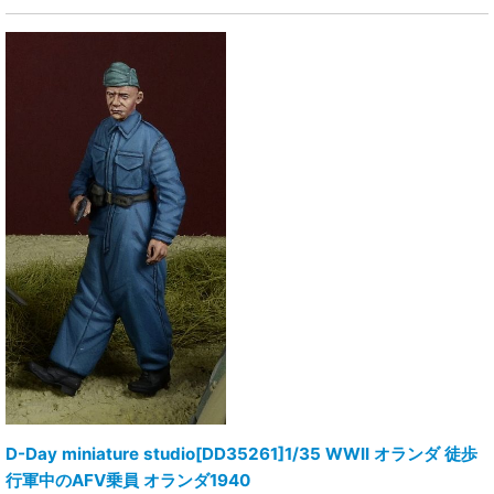
D-Day miniature studio[DD35261]1/35 WWII オランダ 徒歩
行軍中のAFV乗員 オランダ1940