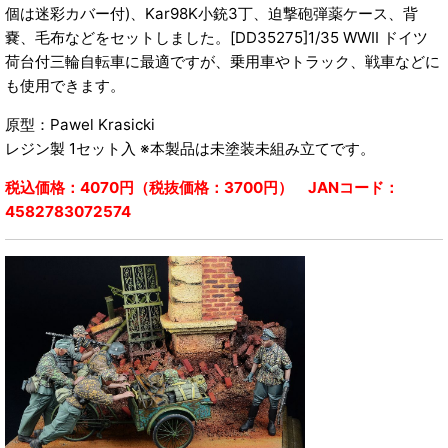
個は迷彩カバー付)、Kar98K小銃3丁、迫撃砲弾薬ケース、背
嚢、毛布などをセットしました。[DD35275]1/35 WWII ドイツ
荷台付三輪自転車に最適ですが、乗用車やトラック、戦車などに
も使用できます。
原型：Pawel Krasicki
レジン製 1セット入 ※本製品は未塗装未組み立てです。
税込価格：4070円（税抜価格：3700円） JANコード：
4582783072574