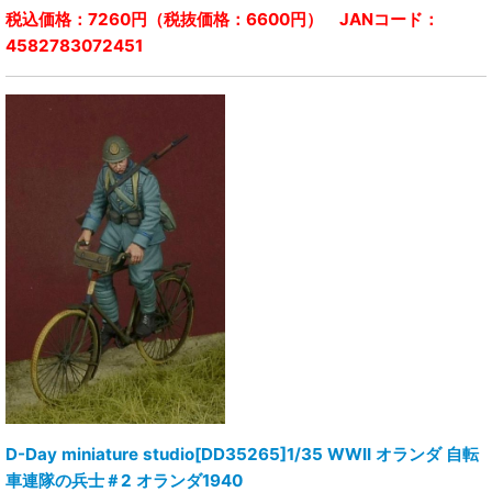
税込価格：7260円（税抜価格：6600円） JANコード：
4582783072451
D-Day miniature studio[DD35265]1/35 WWII オランダ 自転
車連隊の兵士＃2 オランダ1940