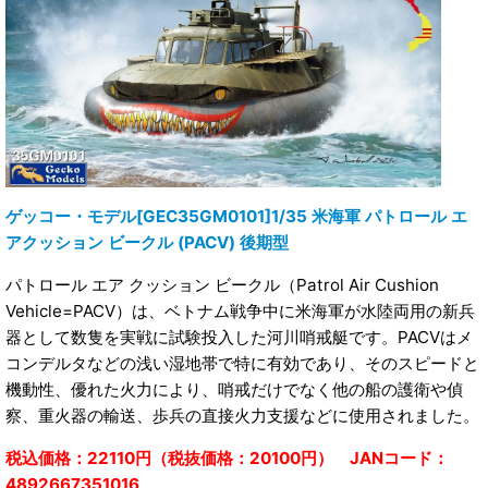
ゲッコー・モデル[GEC35GM0101]1/35 米海軍 パトロール エ
アクッション ビークル (PACV) 後期型
パトロール エア クッション ビークル（Patrol Air Cushion
Vehicle=PACV）は、ベトナム戦争中に米海軍が水陸両用の新兵
器として数隻を実戦に試験投入した河川哨戒艇です。PACVはメ
コンデルタなどの浅い湿地帯で特に有効であり、そのスピードと
機動性、優れた火力により、哨戒だけでなく他の船の護衛や偵
察、重火器の輸送、歩兵の直接火力支援などに使用されました。
税込価格：22110円（税抜価格：20100円） JANコード：
4892667351016