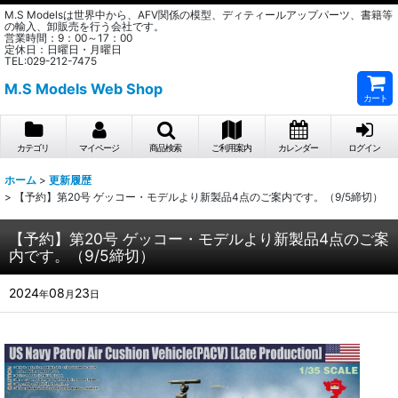
M.S Modelsは世界中から、AFV関係の模型、ディティールアップパーツ、書籍等
の輸入、卸販売を行う会社です。
営業時間：9：00～17：00
定休日：日曜日・月曜日
TEL:029-212-7475
M.S Models Web Shop
カート
カテゴリ
マイページ
商品検索
ご利用案内
カレンダー
ログイン
ホーム
>
更新履歴
>
【予約】第20号 ゲッコー・モデルより新製品4点のご案内です。（9/5締切）
【予約】第20号 ゲッコー・モデルより新製品4点のご案
内です。（9/5締切）
2024
08
23
年
月
日