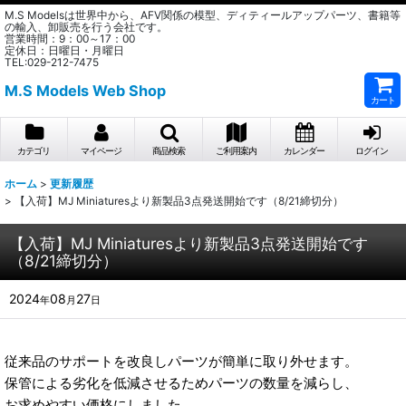
M.S Modelsは世界中から、AFV関係の模型、ディティールアップパーツ、書籍等
の輸入、卸販売を行う会社です。
営業時間：9：00～17：00
定休日：日曜日・月曜日
TEL:029-212-7475
M.S Models Web Shop
カート
カテゴリ
マイページ
商品検索
ご利用案内
カレンダー
ログイン
ホーム
>
更新履歴
>
【入荷】MJ Miniaturesより新製品3点発送開始です（8/21締切分）
【入荷】MJ Miniaturesより新製品3点発送開始です
（8/21締切分）
2024
08
27
年
月
日
従来品のサポートを改良しパーツが簡単に取り外せます。
保管による劣化を低減させるためパーツの数量を減らし、
お求めやすい価格にしました。