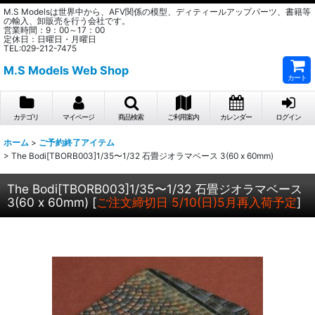
M.S Modelsは世界中から、AFV関係の模型、ディティールアップパーツ、書籍等
の輸入、卸販売を行う会社です。
営業時間：9：00～17：00
定休日：日曜日・月曜日
TEL:029-212-7475
M.S Models Web Shop
カート
カテゴリ
マイページ
商品検索
ご利用案内
カレンダー
ログイン
ホーム
>
ご予約終了アイテム
>
The Bodi[TBORB003]1/35〜1/32 石畳ジオラマベース 3(60 x 60mm)
The Bodi[TBORB003]1/35〜1/32 石畳ジオラマベース
3(60 x 60mm)
[
ご注文締切日 5/10(日)5月再入荷予定
]