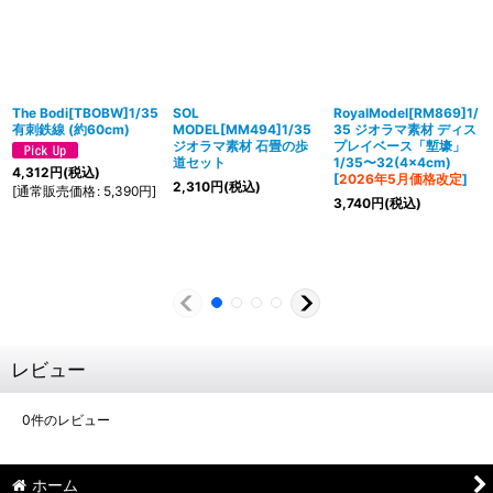
The Bodi[TBOBW]1/35
SOL
RoyalModel[RM869]1/
有刺鉄線 (約60cm)
MODEL[MM494]1/35
35 ジオラマ素材 ディス
ジオラマ素材 石畳の歩
プレイベース「塹壕」
道セット
1/35〜32(4×4cm)
4,312
円
(税込)
[
2026年5月価格改定
]
2,310
円
(税込)
[
通常販売価格
:
5,390
円
]
3,740
円
(税込)
レビュー
0
件のレビュー
ホーム