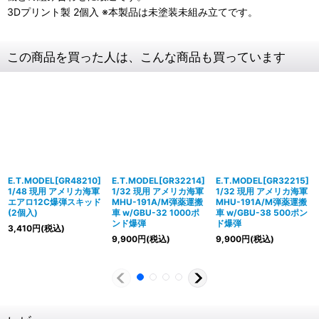
3Dプリント製 2個入 ※本製品は未塗装未組み立てです。
この商品を買った人は、こんな商品も買っています
E.T.MODEL[GR48210]
E.T.MODEL[GR32214]
E.T.MODEL[GR32215]
1/48 現用 アメリカ海軍
1/32 現用 アメリカ海軍
1/32 現用 アメリカ海軍
エアロ12C爆弾スキッド
MHU-191A/M弾薬運搬
MHU-191A/M弾薬運搬
(2個入)
車 w/GBU-32 1000ポ
車 w/GBU-38 500ポン
ンド爆弾
ド爆弾
3,410
円
(税込)
9,900
円
(税込)
9,900
円
(税込)