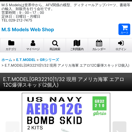
M.S Modelsは世界中から、AFV関係の模型、ディティールアップパーツ、書籍等
の輸入、卸販売を行う会社です。
営業時間：9：00～17：00
定休日：日曜日・月曜日
TEL:029-212-7475
M.S Models Web Shop
カート
カテゴリ
マイページ
商品検索
ご利用案内
カレンダー
ログイン
ホーム
>
E.T.MODEL
>
GRシリーズ
>
E.T.MODEL[GR32210]1/32 現用 アメリカ海軍 エアロ12C爆弾スキッド(2個入)
E.T.MODEL[GR32210]1/32 現用 アメリカ海軍 エアロ
12C爆弾スキッド(2個入)