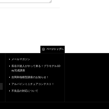
ページトップへ
メールマガジン
長谷川迷人がやって来る！プラモデル1D
ay完成講座
吉岡和哉模型講座のお知らせ！
アルパインミニチュアコンテスト！
不良品の対応について