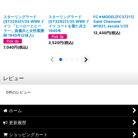
スターリングラード
スターリングラード
FC★MODEL[FC37211]
[ST3293]1/35 WWII ド
[ST3292]1/35 WWII ド
Saint Chamond
イツ 「ヒーローとヒー
イツ コートを着た兵士
M1921, escala 1/35
ラー」負傷兵と女性看護
1945年
12,430
円
(税込)
師 1945年(2体入)
3,520
円
(税込)
7,040
円
(税込)
レビュー
0
件のレビュー
ホーム
更新履歴
ショッピングカート