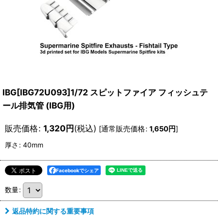
IBG[IBG72U093]1/72 スピットファイア フィッシュテ
ール排気管 (IBG用)
販売価格
:
1,320
円
(税込)
[
通常販売価格
:
1,650
円
]
厚さ
:
40mm
Facebookでシェア
数量
:
返品特約に関する重要事項