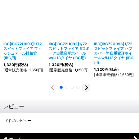
IBG[IBG72U093]1/72
IBG[IBG72U092]1/72
IBG[IBG72U096]1/72
スピットファイア フィ
スピットファイア 5スポ
スピットファイア ハブ
ッシュテール排気管
ーク自重変形ホイール
カバー付 自重変形ホイ
(IBG用)
w/IJ13タイヤ (IBG用)
ールw/IJ13タイヤ (IBG
用)
1,320
円
(税込)
1,320
円
(税込)
1,320
円
(税込)
[
通常販売価格
:
1,650
円
]
[
通常販売価格
:
1,650
円
]
[
通常販売価格
:
1,650
円
]
レビュー
0
件のレビュー
ホーム