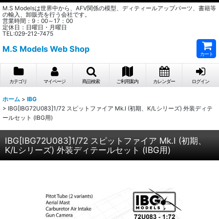
M.S Modelsは世界中から、AFV関係の模型、ディティールアップパーツ、書籍等
の輸入、卸販売を行う会社です。
営業時間：9：00～17：00
定休日：日曜日・月曜日
TEL:029-212-7475
M.S Models Web Shop
カート
カテゴリ
マイページ
商品検索
ご利用案内
カレンダー
ログイン
ホーム
>
IBG
>
IBG[IBG72U083]1/72 スピットファイア Mk.I (初期、K/Lシリーズ) 外装ディテ
ールセット (IBG用)
IBG[IBG72U083]1/72 スピットファイア Mk.I (初期、
K/Lシリーズ) 外装ディテールセット (IBG用)