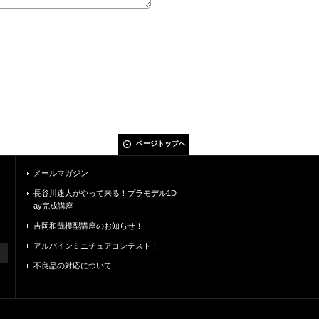
ページトップへ
メールマガジン
長谷川迷人がやって来る！プラモデル1D
ay完成講座
吉岡和哉模型講座のお知らせ！
アルパインミニチュアコンテスト！
不良品の対応について