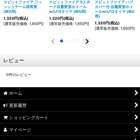
スピットファイア フィ
スピットファイア 5スポ
スピットファイア ハブ
ッシュテール排気管
ーク自重変形ホイール
カバー付 自重変形ホイ
(IBG用)
w/IJ13タイヤ (IBG用)
ールw/IJ13タイヤ (IBG
用)
1,320
円
(税込)
1,320
円
(税込)
1,320
円
(税込)
[
通常販売価格
:
1,650
円
]
[
通常販売価格
:
1,650
円
]
[
通常販売価格
:
1,650
円
]
レビュー
0
件のレビュー
ホーム
更新履歴
ショッピングカート
マイページ