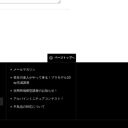
ページトップへ
メールマガジン
長谷川迷人がやって来る！プラモデル1D
ay完成講座
吉岡和哉模型講座のお知らせ！
アルパインミニチュアコンテスト！
不良品の対応について