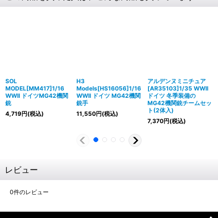
SOL
H3
アルデンヌミニチュア
MODEL[MM417]1/16
Models[HS16056]1/16
[AR35103]1/35 WWII
WWII ドイツMG42機関
WWII ドイツ MG42機関
ドイツ 冬季装備の
銃
銃手
MG42機関銃チームセッ
ト(2体入)
4,719
円
(税込)
11,550
円
(税込)
7,370
円
(税込)
レビュー
0
件のレビュー