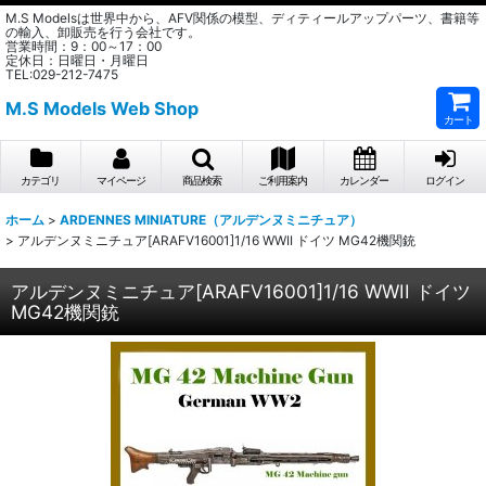
M.S Modelsは世界中から、AFV関係の模型、ディティールアップパーツ、書籍等
の輸入、卸販売を行う会社です。
営業時間：9：00～17：00
定休日：日曜日・月曜日
TEL:029-212-7475
M.S Models Web Shop
カート
カテゴリ
マイページ
商品検索
ご利用案内
カレンダー
ログイン
ホーム
>
ARDENNES MINIATURE（アルデンヌミニチュア）
>
アルデンヌミニチュア[ARAFV16001]1/16 WWII ドイツ MG42機関銃
アルデンヌミニチュア[ARAFV16001]1/16 WWII ドイツ
MG42機関銃