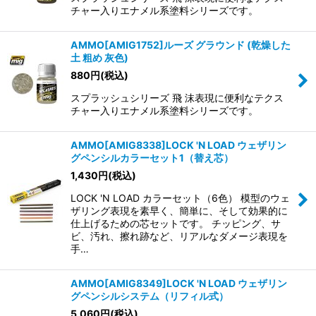
チャー入りエナメル系塗料シリーズです。
AMMO[AMIG1752]ルーズ グラウンド (乾燥した
土 粗め 灰色)
880
円
(税込)
スプラッシュシリーズ 飛 沫表現に便利なテクス
チャー入りエナメル系塗料シリーズです。
AMMO[AMIG8338]LOCK 'N LOAD ウェザリン
グペンシルカラーセット1（替え芯）
1,430
円
(税込)
LOCK 'N LOAD カラーセット（6色） 模型のウェ
ザリング表現を素早く、簡単に、そして効果的に
仕上げるための芯セットです。 チッピング、サ
ビ、汚れ、擦れ跡など、リアルなダメージ表現を
手…
AMMO[AMIG8349]LOCK 'N LOAD ウェザリン
グペンシルシステム（リフィル式）
5,060
円
(税込)