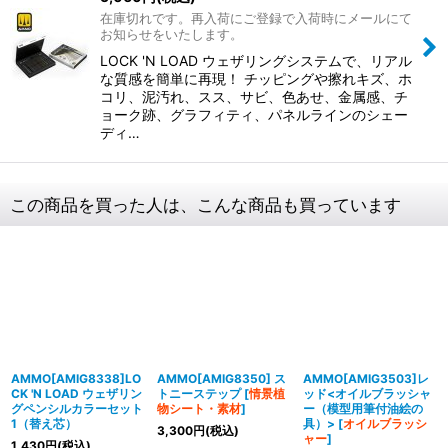
在庫切れです。再入荷にご登録で入荷時にメールにて
お知らせをいたします。
LOCK 'N LOAD ウェザリングシステムで、リアル
な質感を簡単に再現！ チッピングや擦れキズ、ホ
コリ、泥汚れ、スス、サビ、色あせ、金属感、チ
ョーク跡、グラフィティ、パネルラインのシェー
ディ…
この商品を買った人は、こんな商品も買っています
AMMO[AMIG8338]LO
AMMO[AMIG8350] ス
AMMO[AMIG3503]レ
CK 'N LOAD ウェザリン
トニーステップ
[
情景植
ッド<オイルブラッシャ
グペンシルカラーセット
物シート・素材
]
ー（模型用筆付油絵の
1（替え芯）
具）>
[
オイルブラッシ
3,300
円
(税込)
ャー
]
1,430
円
(税込)