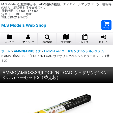
M.S Modelsは世界中から、AFV関係の模型、ディティールアップパーツ、書籍等
の輸入、卸販売を行う会社です。
営業時間：9：00～17：00
定休日：日曜日・月曜日
TEL:029-212-7475
M.S Models Web Shop
カート
カテゴリ
マイページ
商品検索
ご利用案内
カレンダー
ログイン
ホーム
>
AMMO(AMIG)ミグ
>
Lock'n Loadウェザリングペンシルシステム
>
AMMO[AMIG8339]LOCK 'N LOAD ウェザリングペンシルカラーセット2（替
え芯）
AMMO[AMIG8339]LOCK 'N LOAD ウェザリングペン
シルカラーセット2（替え芯）