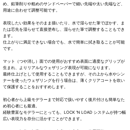
め、鉛筆削りや粗めのサンドペーパーで細い先端や太い先端など、
用途に合わせて調整可能です。
表現したい効果をそのまま描いたり、水で湿らせた筆でぼかす、ま
たは芯先を湿らせて直接塗布し、湿らせた筆で調整することもでき
ます。
仕上がりに満足できない場合でも、水で簡単に拭き取ることが可能
です。
マット（つや消し）面での使用がおすすめ表面に適度なグリップが
生まれ、よりリアルなウェザリング表現が可能になります。
最終仕上げとして使用することもできますが、その上から水やシン
ナーを使ったウェザリングを行う場合は、薄くクリアコートを吹い
て保護することをおすすめします。
初心者から上級モデラーまで対応で扱いやすく後片付けも簡単なた
め初心者にも最適。
経験豊富なモデラーにとっても、LOCK 'N LOAD システムが持つ幅
広い表現力を存分に活かすことができます。