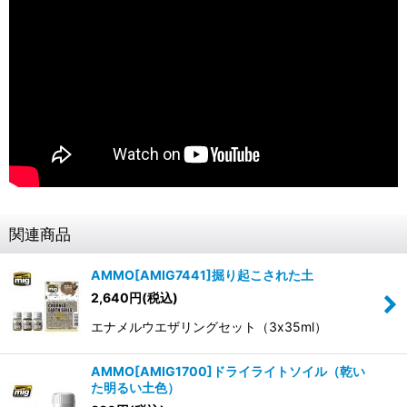
関連商品
AMMO[AMIG7441]掘り起こされた土
2,640
円
(税込)
エナメルウエザリングセット（3x35ml）
AMMO[AMIG1700]ドライライトソイル（乾い
た明るい土色）