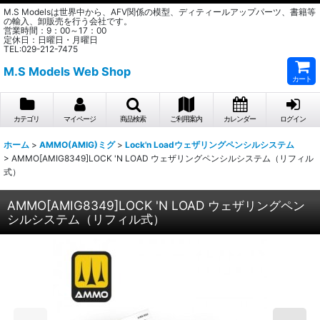
M.S Modelsは世界中から、AFV関係の模型、ディティールアップパーツ、書籍等
の輸入、卸販売を行う会社です。
営業時間：9：00～17：00
定休日：日曜日・月曜日
TEL:029-212-7475
M.S Models Web Shop
カート
カテゴリ
マイページ
商品検索
ご利用案内
カレンダー
ログイン
ホーム
>
AMMO(AMIG)ミグ
>
Lock'n Loadウェザリングペンシルシステム
>
AMMO[AMIG8349]LOCK 'N LOAD ウェザリングペンシルシステム（リフィル
式）
AMMO[AMIG8349]LOCK 'N LOAD ウェザリングペン
シルシステム（リフィル式）