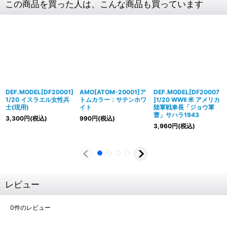
この商品を買った人は、こんな商品も買っています
DEF.MODEL[DF20001]
AMO[ATOM-20001]ア
DEF.MODEL[DF20007
1/20 イスラエル女性兵
トムカラー：サテンホワ
]1/20 WWII 米 アメリカ
士(現用)
イト
陸軍戦車長「ジョウ軍
曹」サハラ1943
3,300
円
(税込)
990
円
(税込)
3,960
円
(税込)
レビュー
0
件のレビュー