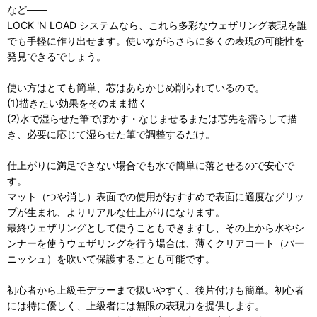
など――
LOCK 'N LOAD システムなら、これら多彩なウェザリング表現を誰
でも手軽に作り出せます。使いながらさらに多くの表現の可能性を
発見できるでしょう。
使い方はとても簡単、芯はあらかじめ削られているので。
(1)描きたい効果をそのまま描く
(2)水で湿らせた筆でぼかす・なじませるまたは芯先を濡らして描
き、必要に応じて湿らせた筆で調整するだけ。
仕上がりに満足できない場合でも水で簡単に落とせるので安心で
す。
マット（つや消し）表面での使用がおすすめで表面に適度なグリッ
プが生まれ、よりリアルな仕上がりになります。
最終ウェザリングとして使うこともできますし、その上から水やシ
ンナーを使うウェザリングを行う場合は、薄くクリアコート（バー
ニッシュ）を吹いて保護することも可能です。
初心者から上級モデラーまで扱いやすく、後片付けも簡単。初心者
には特に優しく、上級者には無限の表現力を提供します。