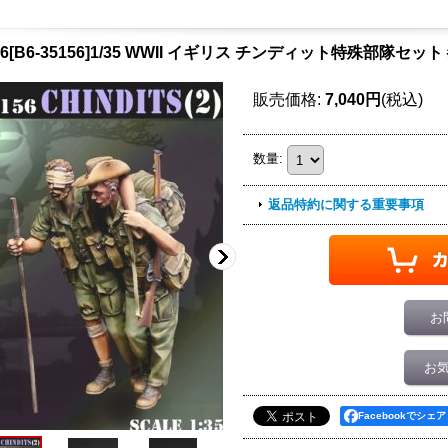
o6[B6-35156]1/35 WWII イギリス チンディット特殊部隊セット
販売価格
:
7,040円
(税込)
数量
:
返品特約に関する重要事項
お
お
Facebookでシェア