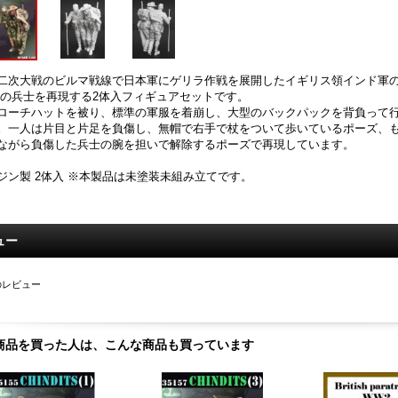
二次大戦のビルマ戦線で日本軍にゲリラ作戦を展開したイギリス領インド軍の
)の兵士を再現する2体入フィギュアセットです。
ローチハットを被り、標準の軍服を着崩し、大型のバックパックを背負って行
。一人は片目と片足を負傷し、無帽で右手で杖をついて歩いているポーズ、
ながら負傷した兵士の腕を担いで解除するポーズで再現しています。
ジン製 2体入 ※本製品は未塗装未組み立てです。
ュー
のレビュー
商品を買った人は、こんな商品も買っています