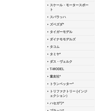
スケール・モータースポー
ト
スパラッハ
ズベズダ*
タイガーモデル
ダイナモモデルズ
タコム
タミヤ*
ダス・ヴェルク
T-MODEL
童友社*
トランペッター*
トリファクトリー (インジ
ェクション）
ハセガワ*
プラッツ*