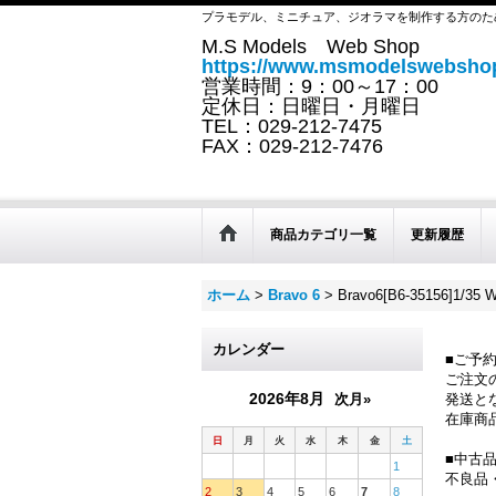
プラモデル、ミニチュア、ジオラマを制作する方のた
M.S Models Web Shop
https://www.msmodelswebshop
営業時間：9：00～17：00
定休日：日曜日・月曜日
TEL：029-212-7475
FAX：029-212-7476
商品カテゴリ一覧
更新履歴
ホーム
>
Bravo 6
>
Bravo6[B6-35156]
カレンダー
■ご予
ご注文
2026年8月
次月»
発送と
在庫商
日
月
火
水
木
金
土
■中古
1
不良品
2
3
4
5
6
7
8