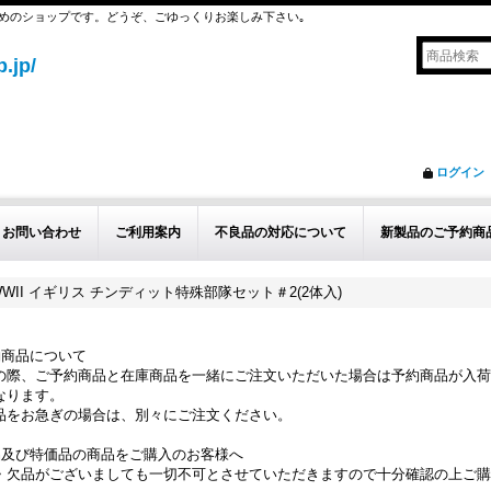
めのショップです。どうぞ、ごゆっくりお楽しみ下さい｡
.jp/
ログイン
お問い合わせ
ご利用案内
不良品の対応について
新製品のご予約商
1/35 WWII イギリス チンディット特殊部隊セット＃2(2体入)
約商品について
の際、ご予約商品と在庫商品を一緒にご注文いただいた場合は予約商品が入荷
なります。
品をお急ぎの場合は、別々にご注文ください。
品及び特価品の商品をご購入のお客様へ
・欠品がございましても一切不可とさせていただきますので十分確認の上ご購