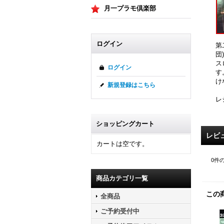
月一プラモ倶楽部
ログイン
第
団
ス
ログイン
す
け
新規登録はこちら
レ
ショッピングカート
レビ
カートは空です。
0
件
商品カテゴリ一覧
この
全商品
ご予約受付中