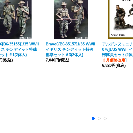
6[B6-35155]1/35 WWII
Bravo6[B6-35157]1/35 WWII
アルデンヌミニチュ
リス チンディット特殊
イギリス チンディット特殊
076]1/35 WWI
ット＃1(2体入)
部隊セット＃3(2体入)
部隊員セット(2体
0円
(税込)
7,040円
(税込)
３月価格改定
]
6,820円
(税込)