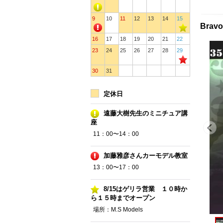
9
10
11
12
13
14
15
Brav
16
17
18
19
20
21
22
23
24
25
26
27
28
29
30
31
定休日
遠藤大樹先生のミニチュア講
座
11：00〜14：00
加藤雅彦さんカーモデル教室
13：00〜17：00
8/15はゲリラ営業 １０時か
ら１５時までオープン
場所：M.S Models