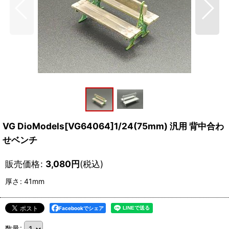
VG DioModels[VG64064]1/24(75mm) 汎用 背中合わ
せベンチ
販売価格
:
3,080
円
(税込)
厚さ
:
41mm
Facebookでシェア
数量
: