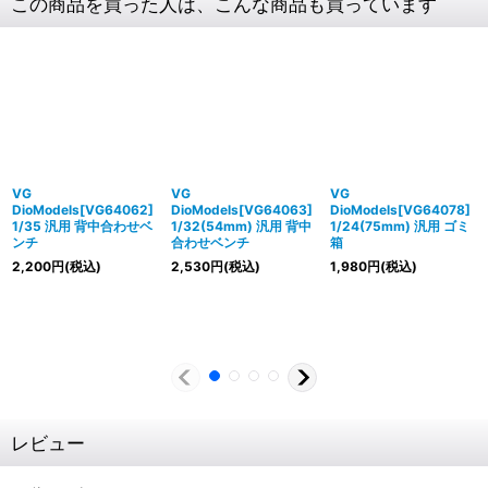
この商品を買った人は、こんな商品も買っています
VG
VG
VG
DioModels[VG64062]
DioModels[VG64063]
DioModels[VG64078]
1/35 汎用 背中合わせベ
1/32(54mm) 汎用 背中
1/24(75mm) 汎用 ゴミ
ンチ
合わせベンチ
箱
2,200
円
(税込)
2,530
円
(税込)
1,980
円
(税込)
レビュー