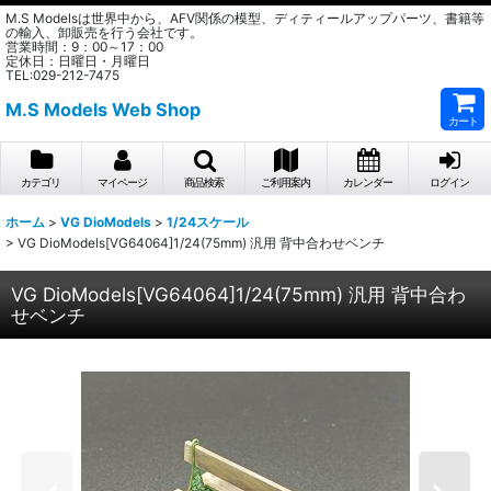
M.S Modelsは世界中から、AFV関係の模型、ディティールアップパーツ、書籍等
の輸入、卸販売を行う会社です。
営業時間：9：00～17：00
定休日：日曜日・月曜日
TEL:029-212-7475
M.S Models Web Shop
カート
カテゴリ
マイページ
商品検索
ご利用案内
カレンダー
ログイン
ホーム
>
VG DioModels
>
1/24スケール
>
VG DioModels[VG64064]1/24(75mm) 汎用 背中合わせベンチ
VG DioModels[VG64064]1/24(75mm) 汎用 背中合わ
せベンチ