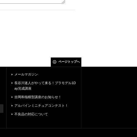
ページトップへ
メールマガジン
長谷川迷人がやって来る！プラモデル1D
ay完成講座
吉岡和哉模型講座のお知らせ！
アルパインミニチュアコンテスト！
不良品の対応について