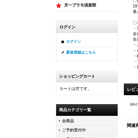
〇
月一プラモ倶楽部
1
基
〇
ログイン
・
全
全
ログイン
・
・
新規登録はこちら
・
・
・
ショッピングカート
カートは空です。
レビ
0
件
商品カテゴリ一覧
全商品
関連
ご予約受付中