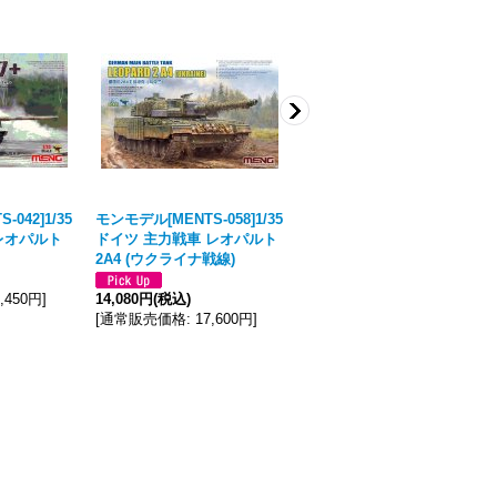
042]1/35
モンモデル[MENTS-058]1/35
モンモデル[MENTS-062]1/35
レオパルト
ドイツ 主力戦車 レオパルト
中国 主力戦車 ZTZ-100
[
ご注
2A4 (ウクライナ戦線)
文締切日8月24日(月)10~11月
入荷予定
]
0,450円
]
14,080円
(税込)
[
通常販売価格
:
17,600円
]
5,720円
(税込)
[
通常販売価格
:
7,150円
]