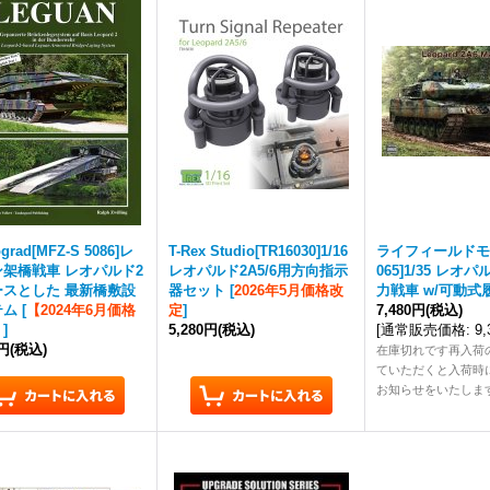
grad[MFZ-S 5086]レ
T-Rex Studio[TR16030]1/16
ライフィールドモデ
架橋戦車 レオパルド2
レオパルド2A5/6用方向指示
065]1/35 レオパ
ースとした 最新橋敷設
器セット
[
2026年5月価格改
力戦車 w/可動式
テム
[
【2024年6月価格
定
]
7,480円
(税込)
】
]
5,280円
(税込)
[
通常販売価格
:
9
0円
(税込)
在庫切れです再入荷
ていただくと入荷時
お知らせをいたしま