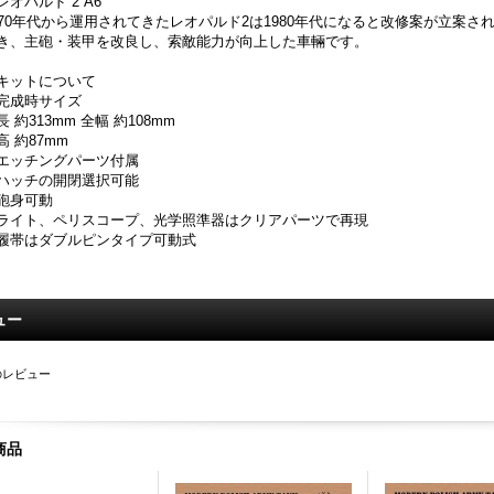
レオパルド 2 A6
970年代から運用されてきたレオパルド2は1980年代になると改修案が立案さ
き、主砲・装甲を改良し、索敵能力が向上した車輛です。
キットについて
完成時サイズ
長 約313mm 全幅 約108mm
高 約87mm
エッチングパーツ付属
ハッチの開閉選択可能
砲身可動
ライト、ペリスコープ、光学照準器はクリアパーツで再現
履帯はダブルピンタイプ可動式
ュー
のレビュー
商品