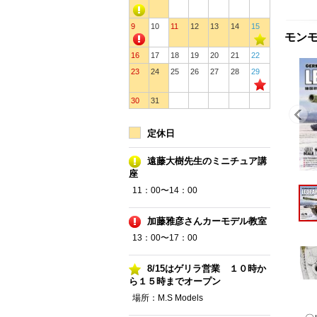
9
10
11
12
13
14
15
モンモデ
16
17
18
19
20
21
22
23
24
25
26
27
28
29
30
31
定休日
遠藤大樹先生のミニチュア講
座
11：00〜14：00
加藤雅彦さんカーモデル教室
13：00〜17：00
8/15はゲリラ営業 １０時か
ら１５時までオープン
場所：M.S Models