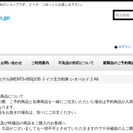
めのショップです。どうぞ、ごゆっくりお楽しみ下さい｡
.jp/
ログイン
お問い合わせ
ご利用案内
不良品の対応について
新製品のご予約商
デル[MENTS-055]1/35 ドイツ主力戦車 レオパルド 2 A6
約商品について
の際、ご予約商品と在庫商品を一緒にご注文いただいた場合は予約商品が入荷
なります。
品をお急ぎの場合は、別々にご注文ください。
品及び特価品の商品をご購入のお客様へ
・欠品がございましても一切不可とさせていただきますので十分確認の上ご購