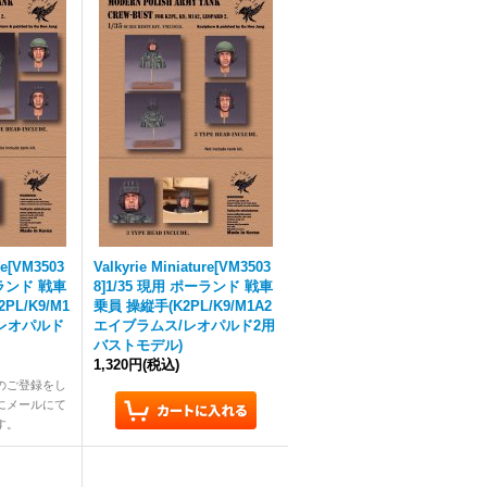
ure[VM3503
Valkyrie Miniature[VM3503
ーランド 戦車
8]1/35 現用 ポーランド 戦車
PL/K9/M1
乗員 操縦手(K2PL/K9/M1A2
/レオパルド
エイブラムス/レオパルド2用
バストモデル)
1,320円
(税込)
のご登録をし
にメールにて
す。