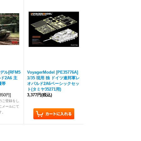
ル[RFM5
VoyagerModel [PE35776A]
ルド2A6 主
1/35 現用 独 ドイツ連邦軍レ
履帯
オパルド2A6ベーシックセッ
ト(タミヤ35271用)
,350円
]
3,377円
(税込)
のご登録をし
にメールにて
す。