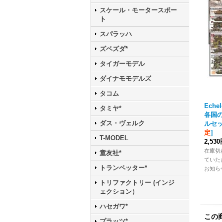
スケール・モータースポー
ト
スパラッハ
ズベズダ*
タイガーモデル
ダイナモモデルズ
タコム
Eche
タミヤ*
各国
ダス・ヴェルク
ルセ
定
]
T-MODEL
2,53
在庫切
童友社*
ていた
トランペッター*
お知ら
トリファクトリー (インジ
ェクション）
ハセガワ*
この
プラッツ*