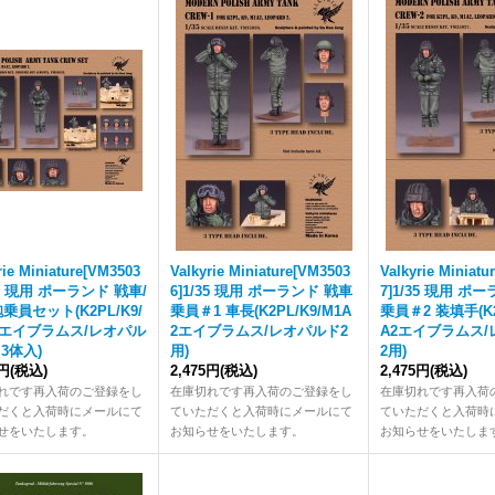
rie Miniature[VM3503
Valkyrie Miniature[VM3503
Valkyrie Miniat
35 現用 ポーランド 戦車/
6]1/35 現用 ポーランド 戦車
7]1/35 現用 ポ
乗員セット(K2PL/K9/
乗員＃1 車長(K2PL/K9/M1A
乗員＃2 装填手(K2
2エイブラムス/レオパル
2エイブラムス/レオパルド2
A2エイブラムス
 3体入)
用)
2用)
5円
(税込)
2,475円
(税込)
2,475円
(税込)
れです再入荷のご登録をし
在庫切れです再入荷のご登録をし
在庫切れです再入荷
だくと入荷時にメールにて
ていただくと入荷時にメールにて
ていただくと入荷時
せをいたします。
お知らせをいたします。
お知らせをいたしま