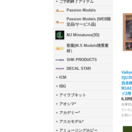
ご予約終了アイテム
Passion Models
Passion Models (WEB限
定品/サービス品)
MJ Miniatures(3D)
彩葉(M.S Models情景素
材）
SHK PRODUCTS
DECAL STAR
Valky
ICM
5]1/
自走砲
IBG
M1A
ド2用
アイラブキット
6,10
アオシマ*
在庫切
ていた
アカデミー*
お知ら
アスカモデル*
アミュージングホビー