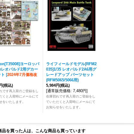
lon[T35008]ヨーロッパ
ライフィールドモデル[RFM2
のレオパルド2用デカー
035]1/35 レオパルド2A6用グ
ット
[
2024年7月価格改
レードアップ パーツセット
(RFM5065/5066用)
0円
(税込)
5,984円
(税込)
[
通常販売価格
:
7,480円
]
れです再入荷のご登録をし
だくと入荷時にメールにて
在庫切れです再入荷のご登録をし
せをいたします。
ていただくと入荷時にメールにて
お知らせをいたします。
商品を買った人は、こんな商品も買っています