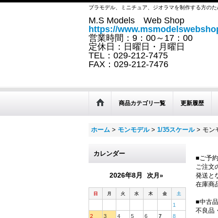
プラモデル、ミニチュア、ジオラマを制作する方のた
M.S Models Web Shop
https://www.msmodelswebshop
営業時間：9：00～17：00
定休日：日曜日・月曜日
TEL：029-212-7475
FAX：029-212-7476
商品カテゴリ一覧
更新履歴
ホーム
>
モンモデル
>
1/35スケール
>
モンモ
カレンダー
■ご予
ご注文
2026年8月
次月»
発送と
在庫商
日
月
火
水
木
金
土
■中古
1
不良品
2
3
4
5
6
7
8