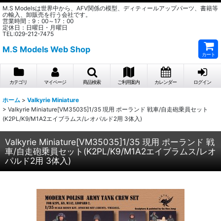
M.S Modelsは世界中から、AFV関係の模型、ディティールアップパーツ、書籍等
の輸入、卸販売を行う会社です。
営業時間：9：00～17：00
定休日：日曜日・月曜日
TEL:029-212-7475
M.S Models Web Shop
カート
カテゴリ
マイページ
商品検索
ご利用案内
カレンダー
ログイン
ホーム
>
Valkyrie Miniature
>
Valkyrie Miniature[VM35035]1/35 現用 ポーランド 戦車/自走砲乗員セット
(K2PL/K9/M1A2エイブラムス/レオパルド2用 3体入)
Valkyrie Miniature[VM35035]1/35 現用 ポーランド 戦
車/自走砲乗員セット(K2PL/K9/M1A2エイブラムス/レオ
パルド2用 3体入)