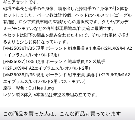
ギュアセットです。
砲塔の車長と砲手の全身像、頭を出した操縦手の半身像の計3体を
セットしました。パーツ数は計19個、ヘッドはヘルメット(ゴーグル
有/無)、ロシア式戦車帽の3種類からの選択式です。タミヤ/アカデ
ミー/モンモデルなどの各社製現用戦車/自走砲に最適です。
本セットは以下の製品を組み合わせたもので、それぞれ単体で揃え
るよりも少しお得になっています。
[VM35036]1/35 現用 ポーランド 戦車乗員＃1 車長(K2PL/K9/M1A2
エイブラムス/レオパルド2用)
[VM35037]1/35 現用 ポーランド 戦車乗員＃2 装填手
(K2PL/K9/M1A2エイブラムス/レオパルド2用)
[VM35038]1/35 現用 ポーランド 戦車乗員 操縦手(K2PL/K9/M1A2
エイブラムス/レオパルド2用 バストモデル)
原型・彩色：Gu Hee Jung
レジン製 3体入 ※本製品は未塗装未組み立てです。
この商品を買った人は、こんな商品も買っています