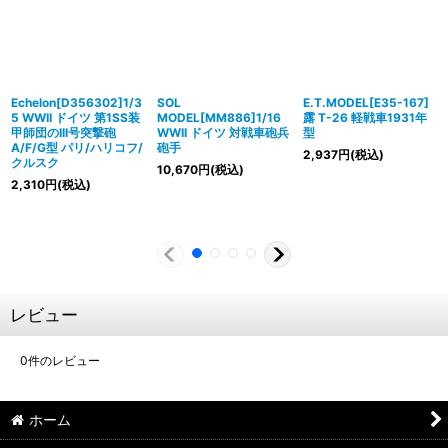
Echelon[D356302]1/3
SOL
E.T.MODEL[E35-167]
5 WWII ドイツ 第1SS装
MODEL[MM886]1/16
露 T-26 軽戦車1931年
甲師団のIII号突撃砲
WWII ドイツ 対戦車砲兵
型
A/F/G型 パリ/ハリコフ/
砲手
2,937
円
(税込)
クルスク
10,670
円
(税込)
2,310
円
(税込)
レビュー
0
件のレビュー
ホーム