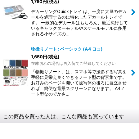
1,760
円
(税込)
デカーリングQuickトレイ は、一度に大量のデカ
ールを処理するのに特化したデカールトレイで
す。 一般的なデカールはもちろん、最近流行して
いるキャラクターモデルやスケールモデルに多用
される小サイズの…
物撮りノート : ベーシック (A4 ヨコ)
1,650
円
(税込)
在庫切れの場合は再入荷でご登録してください
「物撮りノート」は、スマホ等で撮影する写真を
手軽に見栄え良くできるノート型の背景集です。
お好みのページを開いて被写体の後ろに自立させ
れば、簡便な背景スクリーンになります。 A4ノ
ート型なのでかさ…
この商品を買った人は、こんな商品も買っています