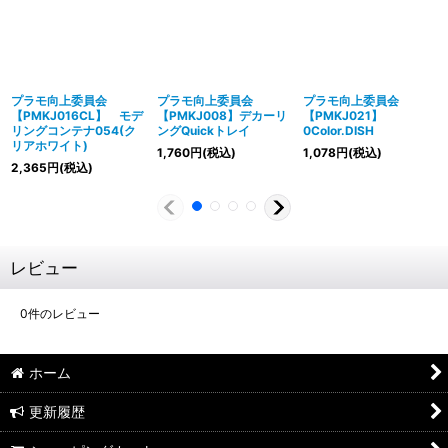
プラモ向上委員会
プラモ向上委員会
プラモ向上委員会
【PMKJ016CL】 モデ
【PMKJ008】デカーリ
【PMKJ021】
リングコンテナ054(ク
ングQuickトレイ
0Color.DISH
リアホワイト)
1,760
円
(税込)
1,078
円
(税込)
2,365
円
(税込)
レビュー
0
件のレビュー
ホーム
更新履歴