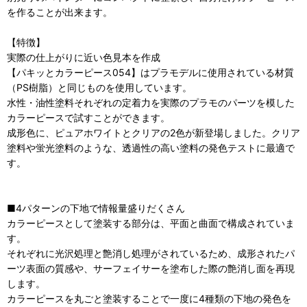
を作ることが出来ます。
【特徴】
実際の仕上がりに近い色見本を作成
【パキッとカラーピース054】はプラモデルに使用されている材質
（PS樹脂）と同じものを使用しています。
水性・油性塗料それぞれの定着力を実際のプラモのパーツを模した
カラーピースで試すことができます。
成形色に、ピュアホワイトとクリアの2色が新登場しました。クリア
塗料や蛍光塗料のような、透過性の高い塗料の発色テストに最適で
す。
■4パターンの下地で情報量盛りだくさん
カラーピースとして塗装する部分は、平面と曲面で構成されていま
す。
それぞれに光沢処理と艶消し処理がされているため、成形されたパ
ーツ表面の質感や、サーフェイサーを塗布した際の艶消し面を再現
します。
カラーピースを丸ごと塗装することで一度に4種類の下地の発色を