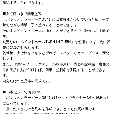
確認することができます。
■支持棒つきで簡単塗装
【パキッとカラーピース054】には支持棒がついているため、手で
持ちながら簡単に手で塗装することができます。
そのままペイントベースに挿すことができるので、乾燥もお手軽で
す。
別売りの「ペイントベースTURN IN TURN」を使用すれば、更に容
易に乾燥させられます。
乾燥後、支持棒をパキッと折ればコンパクトなカラーピースに変化
します。
また、付属のインデックスシールを使用し、内容を記載後、裏面の
平面箇所に貼り付ければ、簡単に塗料名を判別することができま
す。
自分だけの色見本の完成です。
■16本セットでお買い得
【パキッとカラーピース054】は1セットでランナー4枚の16枚入り
になっています。
一度にたくさんの色見本を作成でき、とてもお買い得です。