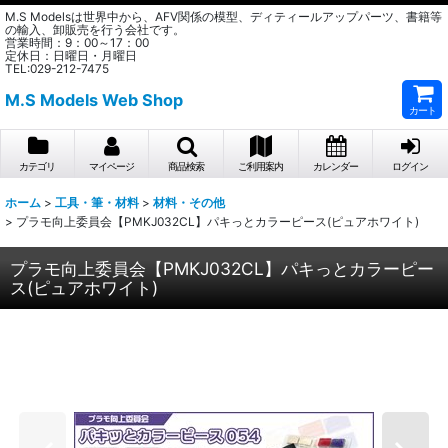
M.S Modelsは世界中から、AFV関係の模型、ディティールアップパーツ、書籍等
の輸入、卸販売を行う会社です。
営業時間：9：00～17：00
定休日：日曜日・月曜日
TEL:029-212-7475
M.S Models Web Shop
カート
カテゴリ
マイページ
商品検索
ご利用案内
カレンダー
ログイン
ホーム
>
工具・筆・材料
>
材料・その他
>
プラモ向上委員会【PMKJ032CL】パキっとカラーピース(ピュアホワイト)
プラモ向上委員会【PMKJ032CL】パキっとカラーピー
ス(ピュアホワイト)