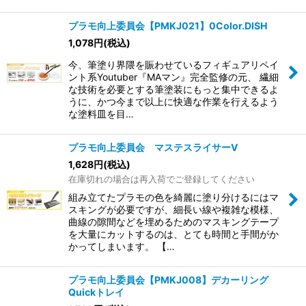
プラモ向上委員会【PMKJ021】0Color.DISH
1,078
円
(税込)
今、筆塗り界隈を賑わせているフィギュアリペイ
ント系Youtuber『MAマン』完全監修の元、 繊細
な技術を必要とする筆塗装にもっと集中できるよ
うに、かつ今まで以上に快適な作業を行えるよう
な塗料皿を目…
プラモ向上委員会 マステスライサーV
1,628
円
(税込)
在庫切れの場合は再入荷でご登録してください
組み立てたプラモの色を綺麗に塗り分けるにはマ
スキングが必要ですが、細長い線や複雑な模様、
曲線の隙間などを埋めるためのマスキングテープ
を大量にカットするのは、とても時間と手間がか
かってしまいます。 【…
プラモ向上委員会【PMKJ008】デカーリング
Quickトレイ