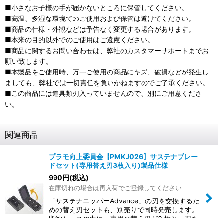
■小さなお子様の手が届かないところに保管してください。
■高温、多湿な環境でのご使用および保管は避けてください。
■商品の仕様・外観などは予告なく変更する場合があります。
■本来の目的以外でのご使用はご遠慮ください。
■商品に関するお問い合わせは、弊社のカスタマーサポートまでお
願い致します。
■本製品をご使用時、万一ご使用の商品にキズ、破損などが発生し
ましても、弊社では一切責任を負いかねますのでご了承ください。
■この商品には道具類刃入っていませんので、別にご用意くださ
い。
関連商品
プラモ向上委員会【PMKJ026】サステナブレー
ドセット(専用替え刃3枚入り)製品仕様
990
円
(税込)
在庫切れの場合は再入荷でご登録してください
「サステナニッパーAdvance」の刃を交換するた
めの替え刃セットも、別売りで同時発売します。