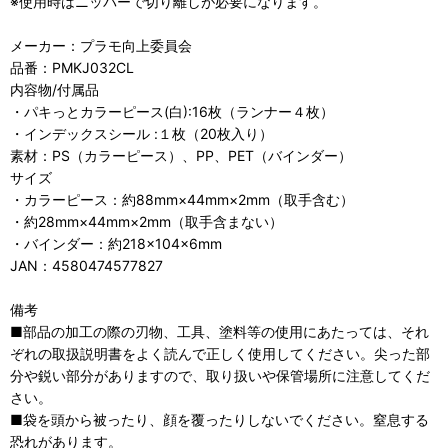
※使用時はニッパーで切り離しが必要になります。
メーカー：プラモ向上委員会
品番：PMKJ032CL
内容物/付属品
・パキっとカラーピース(白):16枚（ランナー４枚）
・インデックスシール :１枚（20枚入り）
素材：PS（カラーピース）、PP、PET（バインダー）
サイズ
・カラーピース：約88mm×44mm×2mm（取手含む）
・約28mm×44mm×2mm（取手含まない）
・バインダー：約218×104×6mm
JAN：4580474577827
備考
■部品の加工の際の刃物、工具、塗料等の使用にあたっては、それ
ぞれの取扱説明書をよく読んで正しく使用してください。尖った部
分や鋭い部分がありますので、取り扱いや保管場所に注意してくだ
さい。
■袋を頭から被ったり、顔を覆ったりしないでください。窒息する
恐れがあります。