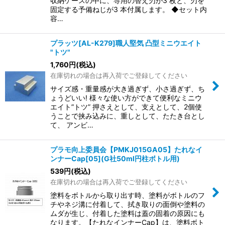
収納ケースの中に、専用の替え刃が3 枚と、刃を
固定する予備ねじが3 本付属します。 ◆セット内
容…
プラッツ[AL-K279]職人堅気 凸型ミニウエイト
"トツ"
1,760
円
(税込)
在庫切れの場合は再入荷でご登録してください
サイズ感・重量感が大き過ぎず、小さ過ぎず、ち
ょうどいい! 様々な使い方ができて便利なミニウ
エイト”トツ” 押さえとして、支えとして、2個使
うことで挟み込みに、重しとして、たたき台とし
て、 アンビ…
プラモ向上委員会【PMKJ015GA05】たれなイ
ンナーCap[05](G社50ml円柱ボトル用)
539
円
(税込)
在庫切れの場合は再入荷でご登録してください
塗料をボトルから取り出す時、塗料がボトルのフ
チやネジ溝に付着して、拭き取りの面倒や塗料の
ムダが生じ、付着した塗料は蓋の固着の原因にも
なります。【たれなインナーCap】は、塗料ボト