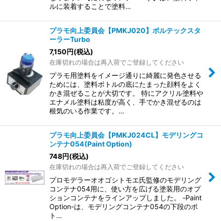
ルに装着することで塗料…
プラモ向上委員会【PMKJ020】ボルテックスタ
ーラーTurbo
7,150
円
(税込)
在庫切れの場合は再入荷でご登録してください
プラモ用塗料をイメージ通りに綺麗に発色させる
ためには、塗料ボトルの底にたまった顔料をよく
かき混ぜることが大切です。 特にアクリル塗料や
エナメル塗料は粘度が高く、手でかき混ぜるのは
根気のいる作業です。…
プラモ向上委員会【PMKJ024CL】モデリングコ
ンテナ054(Paint Option)
748
円
(税込)
在庫切れの場合は再入荷でご登録してください
プロモデラーオオゴシトモエ氏監修のモデリング
コンテナ054用に、使い方を広げる塗装用のオプ
ションコンテナをラインアップしました。 -Paint
Option-は、モデリングコンテナ054の下段のボ
ト…