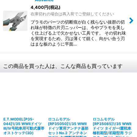
4,400
円
(税込)
在庫切れの場合は再入荷でご登録してください
プラモのパーツの切断痕が白く残らない抜群の切
れ味が特徴の片刃ニッパーは、今やプラモを美し
く仕上げる上で欠かせない工具です。 その切れ味
を実現するため、刃は薄くて鋭く、向かい合う刃
はまな板のように平面…
この商品を買った人は、こんな商品も買っています
E.T.MODEL[P35-
ロコムモデル
ロコムモデル
044]1/35 WWIIドイツ
[RP35050]1/35 WWII
[RP35085]1/35 WWII
III/IV号戦車用可動式履帯
ドイツ軍用アンテナ基部
ドイツ タイガーI重戦車
オストケッテ(3D)
セットNo.2 アンテネン
極初期型/初期型用 ラジ