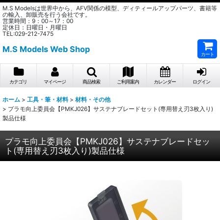
M.S Modelsは世界中から、AFV関係の模型、ディティールアップパーツ、書籍等
の輸入、卸販売を行う会社です。
営業時間：9：00～17：00
定休日：日曜日・月曜日
TEL:029-212-7475
M.S Models Web Shop
カート
カテゴリ
マイページ
商品検索
ご利用案内
カレンダー
ログイン
ホーム
>
工具・筆・材料
>
材料・その他
>
プラモ向上委員会【PMKJ026】サステナブレードセット(専用替え刃3枚入り)
製品仕様
プラモ向上委員会【PMKJ026】サステナブレードセッ
ト(専用替え刃3枚入り)製品仕様