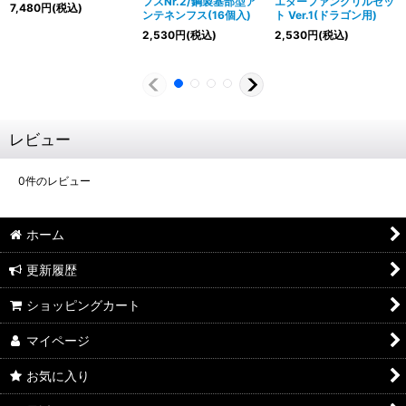
フスNr.2/鋼製基部型ア
エターファングリルセッ
7,480
円
(税込)
ンテネンフス(16個入)
ト Ver.1(ドラゴン用)
2,530
円
(税込)
2,530
円
(税込)
レビュー
0
件のレビュー
ホーム
更新履歴
ショッピングカート
マイページ
お気に入り