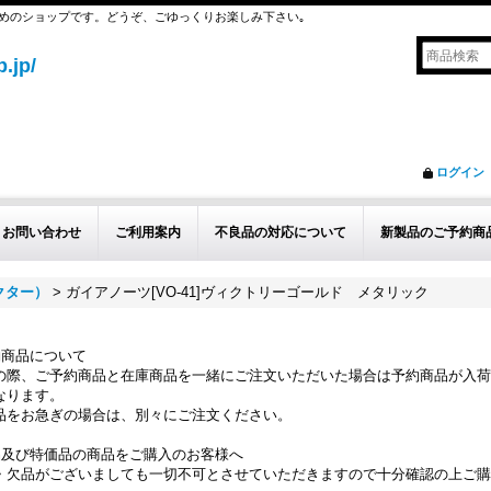
めのショップです。どうぞ、ごゆっくりお楽しみ下さい｡
.jp/
ログイン
お問い合わせ
ご利用案内
不良品の対応について
新製品のご予約商
クター）
>
ガイアノーツ[VO-41]ヴィクトリーゴールド メタリック
約商品について
の際、ご予約商品と在庫商品を一緒にご注文いただいた場合は予約商品が入荷
なります。
品をお急ぎの場合は、別々にご注文ください。
品及び特価品の商品をご購入のお客様へ
・欠品がございましても一切不可とさせていただきますので十分確認の上ご購