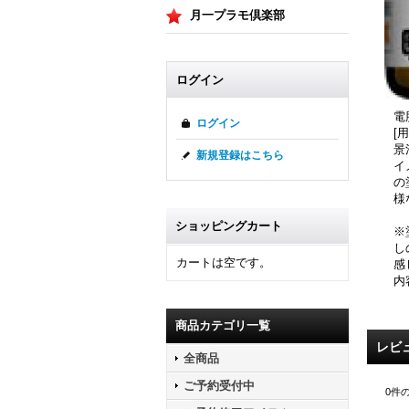
月一プラモ倶楽部
ログイン
電
ログイン
[
景
新規登録はこちら
イ
の
様
ショッピングカート
※
し
カートは空です。
感
内
商品カテゴリ一覧
レビ
全商品
ご予約受付中
0
件