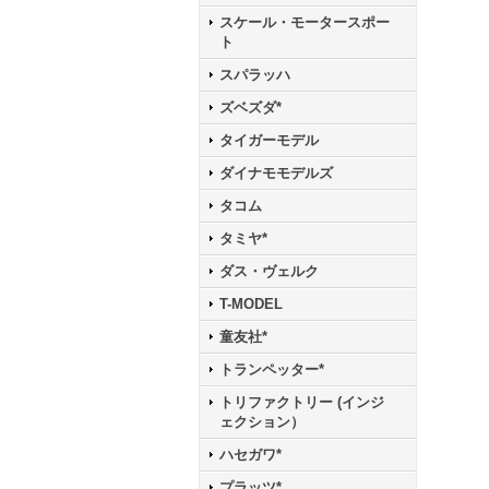
スケール・モータースポー
ト
スパラッハ
ズベズダ*
タイガーモデル
ダイナモモデルズ
タコム
タミヤ*
ダス・ヴェルク
T-MODEL
童友社*
トランペッター*
トリファクトリー (インジ
ェクション）
ハセガワ*
プラッツ*