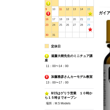
9
10
11
12
13
14
15
ガイア
16
17
18
19
20
21
22
23
24
25
26
27
28
29
30
31
定休日
遠藤大樹先生のミニチュア講
座
11：00〜14：00
加藤雅彦さんカーモデル教室
13：00〜17：00
8/15はゲリラ営業 １０時か
ら１５時までオープン
場所：M.S Models