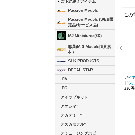
ご予約終了アイテム
Passion Models
この
Passion Models (WEB限
定品/サービス品)
MJ Miniatures(3D)
彩葉(M.S Models情景素
材）
SHK PRODUCTS
DECAL STAR
ガイア
ICM
ドシ
IBG
330円
アイラブキット
アオシマ*
アカデミー*
アスカモデル*
アミュージングホビー