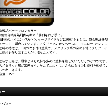
脳戦記バーチャロンカラー
用途]連合戦線熱烈供与機体「勝利を我が手に」
清[林]のハイエンドCG(パッケージサイドなどに掲載)をもとに、連合戦線
メージして調合しています。メタリックの金をベースに、イエロー+オレンジ
塗料の特徴は、1回の吹き付け塗装で、メタリック系の金の下地にクリアーイ
な効果を作り出すことが可能なことです。
塗装する際は、通常よりも気持ち多めに塗料を載せていただくのがコツです
のメタリック層が出来ます。そこで止めずに、さらにもう少し塗料を載せて
じが出てきます。
容量：15ml
ュー
のレビュー