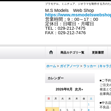
プラモデル、ミニチュア、ジオラマを制作する方のた
M.S Models Web Shop
https://www.msmodelswebshop
営業時間：9：00～17：00
定休日：日曜日・月曜日
TEL：029-212-7475
FAX：029-212-7476
商品カテゴリ一覧
更新履歴
ホーム
>
ガイアノーツ
>
ラッカー（キャラ
カレンダー
■ご予
ご注文
2026年8月
次月»
発送と
在庫商
日
月
火
水
木
金
土
■中古
1
不良品
2
3
4
5
6
7
8