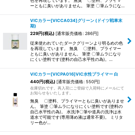
色を再現しています。 無臭 〇塗料、プライマ
ーともに臭いがありません。 筆塗 〇筆ムラにな…
VICカラー[VICCA034]グリーン (ドイツ戦車末
期)
229
円
(税込)
[
通常販売価格
:
286
円
]
従来使われていたダークグリーンより明るめの色
を再現しています。 無臭 〇塗料、プライマー
ともに臭いがありません。 筆塗 〇筆ムラになり
にくい塗料です(塗料の自己水平性の為)。…
VICカラー[VICPA016]VIC水性プライマー 白
440
円
(税込)
[
通常販売価格
:
550
円
]
在庫切れです。再入荷にご登録で入荷時にメールにて
お知らせをいたします。
無臭 〇塗料、プライマーともに臭いがありませ
ん。 筆塗 〇筆ムラになりにくい塗料です(塗料の
自己水平性の為)。 水洗浄〇筆や道具の洗浄は水
道水で可能です(専用薄め液は通常不要)。 ミリタ
リー色が…