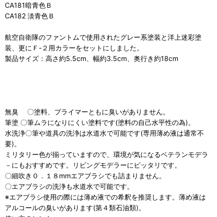
CA181暗青色Ｂ
CA182 淡青色Ｂ
航空自衛隊のファントムで使用されたグレー系塗装と洋上迷彩塗
装、更にＦ-２用カラーをセットにしました。
製品サイズ：高さ約5.5cm、幅約3.5cm、奥行き約18cm
無臭 〇塗料、プライマーともに臭いがありません。
筆塗 〇筆ムラになりにくい塗料です(塗料の自己水平性の為)。
水洗浄〇筆や道具の洗浄は水道水で可能です(専用薄め液は通常不
要)。
ミリタリー色が揃っていますので、環境が気になるベテランモデラ
－にもおすすめです。リビングモデラーにピッタリです。
〇細吹き０．１８mmエアブラシでも詰まりません。
〇エアブラシの洗浄も水道水で可能です。
※エアブラシ使用の際には薄め液での希釈を推奨します。薄め液は
アルコールの臭いがあります(第４類石油類)。