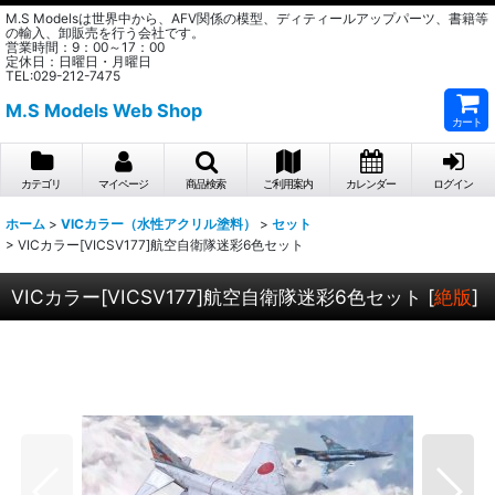
M.S Modelsは世界中から、AFV関係の模型、ディティールアップパーツ、書籍等
の輸入、卸販売を行う会社です。
営業時間：9：00～17：00
定休日：日曜日・月曜日
TEL:029-212-7475
M.S Models Web Shop
カート
カテゴリ
マイページ
商品検索
ご利用案内
カレンダー
ログイン
ホーム
>
VICカラー（水性アクリル塗料）
>
セット
>
VICカラー[VICSV177]航空自衛隊迷彩6色セット
VICカラー[VICSV177]航空自衛隊迷彩6色セット
[
絶版
]