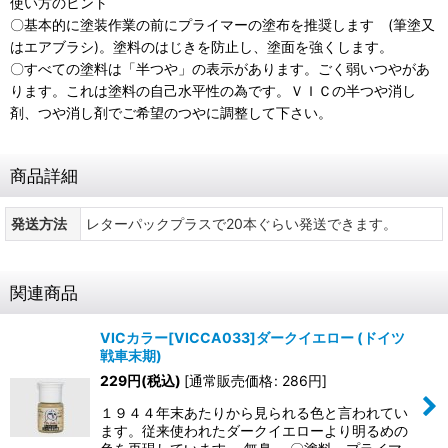
使い方のヒント
〇基本的に塗装作業の前にプライマーの塗布を推奨します (筆塗又
はエアブラシ)。塗料のはじきを防止し、塗面を強くします。
〇すべての塗料は「半つや」の表示があります。ごく弱いつやがあ
ります。これは塗料の自己水平性の為です。ＶＩＣの半つや消し
剤、つや消し剤でご希望のつやに調整して下さい。
商品詳細
発送方法
レターパックプラスで20本ぐらい発送できます。
関連商品
VICカラー[VICCA033]ダークイエロー (ドイツ
戦車末期)
229
円
(税込)
[
通常販売価格
:
286
円
]
１９４４年末あたりから見られる色と言われてい
ます。従来使われたダークイエローより明るめの