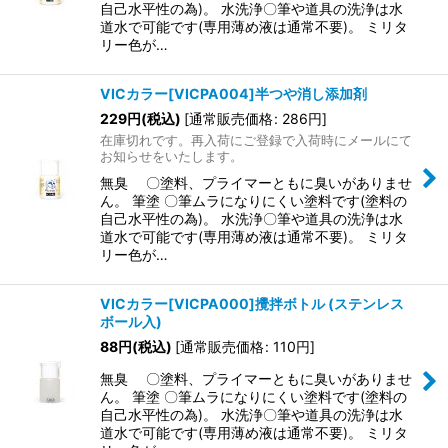
自己水平性の為)。 水洗浄〇筆や道具の洗浄は水
道水で可能です(専用薄め液は通常不要)。 ミリタ
リー色が…
VICカラー[VICPA004]半つや消し添加剤
229
円
(税込)
[
通常販売価格
:
286
円
]
在庫切れです。再入荷にご登録で入荷時にメールにて
お知らせをいたします。
無臭 〇塗料、プライマーともに臭いがありませ
ん。 筆塗 〇筆ムラになりにくい塗料です(塗料の
自己水平性の為)。 水洗浄〇筆や道具の洗浄は水
道水で可能です(専用薄め液は通常不要)。 ミリタ
リー色が…
VICカラー[VICPA000]攪拌ボトル (ステンレス
ボール入)
88
円
(税込)
[
通常販売価格
:
110
円
]
無臭 〇塗料、プライマーともに臭いがありませ
ん。 筆塗 〇筆ムラになりにくい塗料です(塗料の
自己水平性の為)。 水洗浄〇筆や道具の洗浄は水
道水で可能です(専用薄め液は通常不要)。 ミリタ