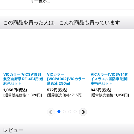
リー色が…
この商品を買った人は、こんな商品も買っています
VICカラー[VICSV183]
VICカラー
VICカラー[VICSV149]
航空自衛隊 RF-4EJ用 迷
[VICPA002]VICカラー
イスラエル国防軍 戦闘
彩色セット
薄め液 250ml
車輌色セット
1,056
円
(税込)
572
円
(税込)
845
円
(税込)
[
通常販売価格
:
1,320
円
]
[
通常販売価格
:
715
円
]
[
通常販売価格
:
1,056
円
]
レビュー