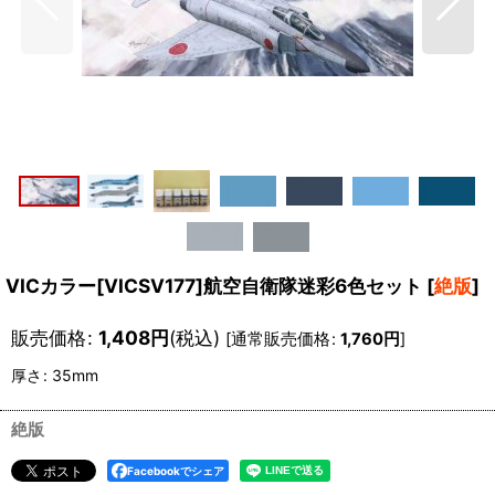
VICカラー[VICSV177]航空自衛隊迷彩6色セット
[
絶版
]
販売価格
:
1,408
円
(税込)
[
通常販売価格
:
1,760
円
]
厚さ
:
35mm
絶版
Facebookでシェア