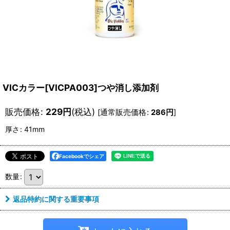
VICカラー[VICPA003]つや消し添加剤
販売価格
:
229
円
(税込)
[
通常販売価格
:
286
円
]
厚さ
:
41mm
Facebookでシェア
数量
:
返品特約に関する重要事項