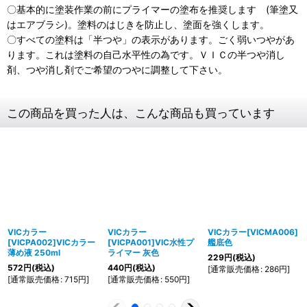
〇基本的に塗装作業の前にプライマーの塗布を推奨します (筆塗又
はエアブラシ)。塗料のはじきを防止し、塗面を強くします。
〇すべての塗料は「半つや」の表示があります。ごく弱いつやがあ
ります。これは塗料の自己水平性の為です。ＶＩＣの半つや消し
剤、つや消し剤でご希望のつやに調整して下さい。
この商品を買った人は、こんな商品も買っています
VICカラー
VICカラー
VICカラー[VICMA006]
[VICPA002]VICカラー
[VICPA001]VIC水性プ
艦底色
薄め液 250ml
ライマー 灰色
229
円
(税込)
572
円
(税込)
440
円
(税込)
[
通常販売価格
:
286
円
]
[
通常販売価格
:
715
円
]
[
通常販売価格
:
550
円
]