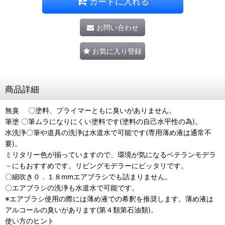
カートに入れる
お問い合わせ
お気に入り登録
商品詳細
無臭 〇塗料、プライマーともに臭いがありません。
筆塗 〇筆ムラになりにくい塗料です(塗料の自己水平性の為)。
水洗浄〇筆や道具の洗浄は水道水で可能です(専用薄め液は通常不
要)。
ミリタリー色が揃っていますので、環境が気になるベテランモデラ
－にもおすすめです。リビングモデラーにピッタリです。
〇細吹き０．１８mmエアブラシでも詰まりません。
〇エアブラシの洗浄も水道水で可能です。
※エアブラシ使用の際には薄め液での希釈を推奨します。薄め液は
アルコールの臭いがあります(第４類第石油類)。
使い方のヒント