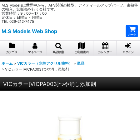
M.S Modelsは世界中から、AFV関係の模型、ディティールアップパーツ、書籍等
の輸入、卸販売を行う会社です。
営業時間：9：00～17：00
定休日：日曜日・月曜日
TEL:029-212-7475
M.S Models Web Shop
カート
カテゴリ
マイページ
商品検索
ご利用案内
カレンダー
ログイン
ホーム
>
VICカラー（水性アクリル塗料）
>
単品
>
VICカラー[VICPA003]つや消し添加剤
VICカラー[VICPA003]つや消し添加剤