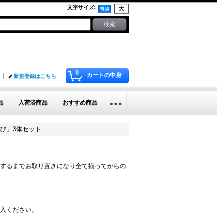
文字サイズ
:
0
カートの中身
新規登録はこちら
品
入荷済商品
おすすめ商品
中の火遊び」3体セット
するまでお取り置きになり全て揃ってからの
入ください。