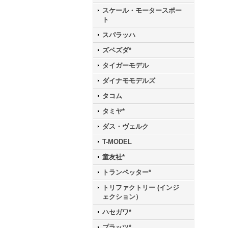
スケール・モータースポー
ト
スパラッハ
ズベズダ*
タイガーモデル
ダイナモモデルズ
タコム
タミヤ*
ダス・ヴェルク
T-MODEL
童友社*
トランペッター*
トリファクトリー (インジ
ェクション）
ハセガワ*
プラッツ*