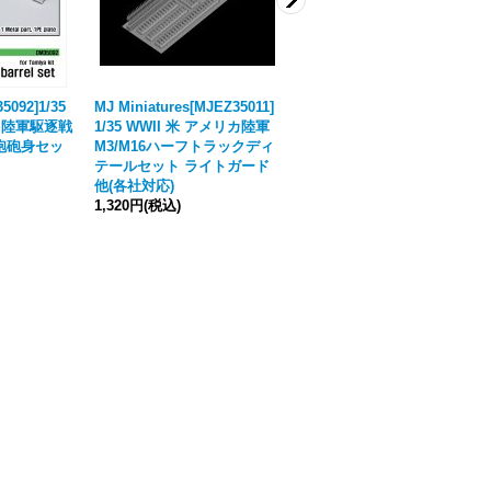
5092]1/35
MJ Miniatures[MJEZ35011]
WWP [G030]英 フェレット
リカ陸軍駆逐戦
1/35 WWII 米 アメリカ陸軍
偵察車 ディティール写真集
チ砲砲身セッ
M3/M16ハーフトラックディ
5,830円
(税込)
テールセット ライトガード
在庫切れです。再入荷にご登録で
他(各社対応)
入荷時にメールにてお知らせをい
1,320円
(税込)
たします。