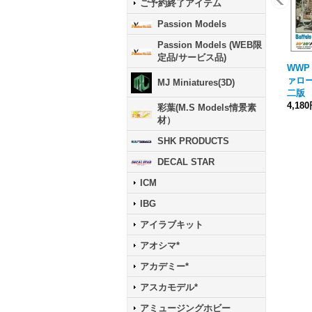
ご予約終了アイテム
Passion Models
Passion Models (WEB限
定品/サービス品)
WWP 
ァロ
MJ Miniatures(3D)
二版
4,18
彩葉(M.S Models情景素
材）
SHK PRODUCTS
DECAL STAR
ICM
IBG
アイラブキット
アオシマ*
アカデミー*
アスカモデル*
アミュージングホビー