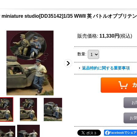
y miniature studio[DD35142]1/35 WWII 英 バトルオ
販売価格
:
11,330円
(税込)
数量
:
返品特約に関する重要事項
お
お
Facebookでシェア