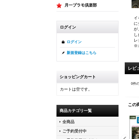
月一プラモ倶楽部
イ
に
ログイン
が
し
レ
ログイン
※
新規登録はこちら
レビ
ショッピングカート
0
件
カートは空です。
この
商品カテゴリ一覧
全商品
ご予約受付中