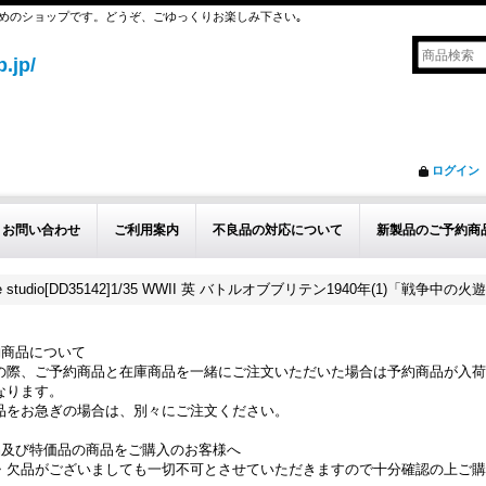
めのショップです。どうぞ、ごゆっくりお楽しみ下さい｡
.jp/
ログイン
お問い合わせ
ご利用案内
不良品の対応について
新製品のご予約商
ature studio[DD35142]1/35 WWII 英 バトルオブブリテン1940年(1)「戦争
約商品について
の際、ご予約商品と在庫商品を一緒にご注文いただいた場合は予約商品が入荷
なります。
品をお急ぎの場合は、別々にご注文ください。
品及び特価品の商品をご購入のお客様へ
・欠品がございましても一切不可とさせていただきますので十分確認の上ご購