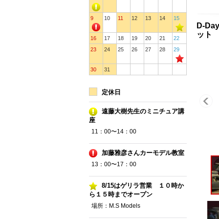
9
10
11
12
13
14
15
D-Da
ット
16
17
18
19
20
21
22
23
24
25
26
27
28
29
30
31
定休日
遠藤大樹先生のミニチュア講
座
11：00〜14：00
加藤雅彦さんカーモデル教室
13：00〜17：00
8/15はゲリラ営業 １０時か
ら１５時までオープン
場所：M.S Models