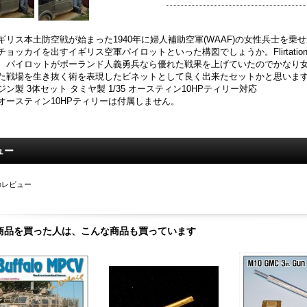
ギリス本土防空戦が始まった1940年に婦人補助空軍(WAAF)の女性兵士を乗せ
チョッカイを出すイギリス空軍パイロットといった構図でしょうか。Flirtati
、パイロットがポーランド人義勇兵なら優れた戦果を上げていたのでかなり
た戦場を生き抜く術を表現したビネットとして良く出来たセットかと思いま
ジン製 3体セット タミヤ製 1/35 オースティン10HPティリー対応
オースティン10HPティリーは付属しません。
ュー
のレビュー
商品を買った人は、こんな商品も買っています