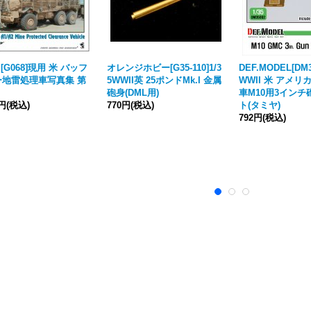
[G068]現用 米 バッフ
オレンジホビー[G35-110]1/3
DEF.MODEL[DM3
ー地雷処理車写真集 第
5WWII英 25ポンドMk.I 金属
WWII 米 アメ
砲身(DML用)
車M10用3イン
0円
(税込)
770円
(税込)
ト(タミヤ)
792円
(税込)