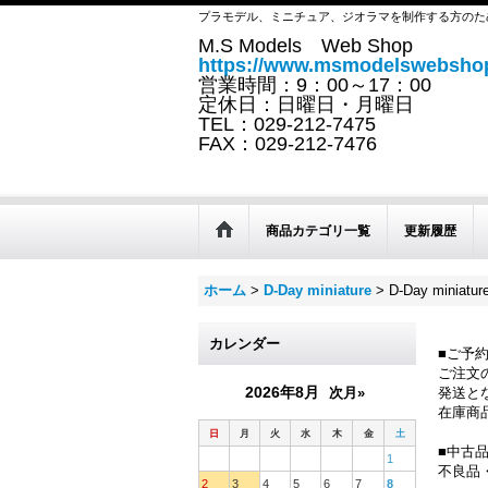
プラモデル、ミニチュア、ジオラマを制作する方のた
M.S Models Web Shop
https://www.msmodelswebshop
営業時間：9：00～17：00
定休日：日曜日・月曜日
TEL：029-212-7475
FAX：029-212-7476
商品カテゴリ一覧
更新履歴
ホーム
>
D-Day miniature
>
D-Day mini
カレンダー
■ご予
ご注文
2026年8月
次月»
発送と
在庫商
日
月
火
水
木
金
土
■中古
1
不良品
2
3
4
5
6
7
8