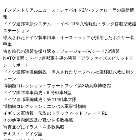
インダストリアルニュース：レオパルド2/バッファロー等の最新情
報
ドイツ連邦軍新システム ：イベコ15t八輪駆動トラック搭載型救護
ステーション
導入されたドイツ製軍用車：オーストラリアが採用したボクサー装
甲車
古き時代の演習を振り返る：フォージャーIV/シード73'演習
NATO演習：ドイツ連邦軍主導の演習「アラファイズスピリットテ
ン」リポート
ドイツ連邦軍装備解説：導入されたリープヘル社製移動式救助用ク
レーン
博物館コレクション：フォートフッド第3騎兵隊博物館
ドイツ国防軍車両史：III号戦車N型
ドイツ連邦軍編成史：第414戦車大隊
博物館コレクション：エンバス軍事博物館
イギリス軍情報：伝説のトラック ベッドフォード RL
その他車両解説及び戦史を多数掲載
写真並びにイラストを多数掲載
テキスト：ドイツ語