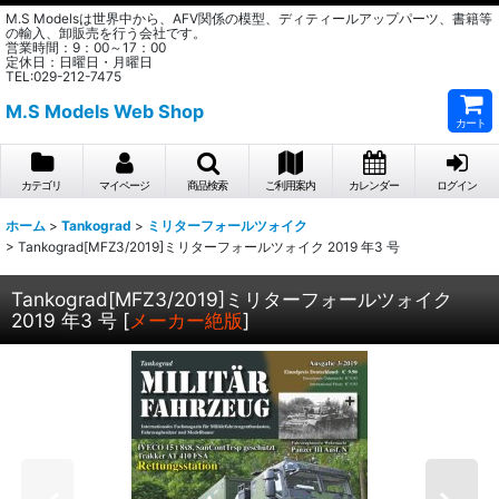
M.S Modelsは世界中から、AFV関係の模型、ディティールアップパーツ、書籍等
の輸入、卸販売を行う会社です。
営業時間：9：00～17：00
定休日：日曜日・月曜日
TEL:029-212-7475
M.S Models Web Shop
カート
カテゴリ
マイページ
商品検索
ご利用案内
カレンダー
ログイン
ホーム
>
Tankograd
>
ミリターフォールツォイク
>
Tankograd[MFZ3/2019]ミリターフォールツォイク 2019 年3 号
Tankograd[MFZ3/2019]ミリターフォールツォイク
2019 年3 号
[
メーカー絶版
]