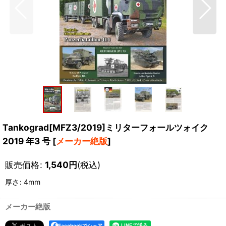
Tankograd[MFZ3/2019]ミリターフォールツォイク
2019 年3 号
[
メーカー絶版
]
販売価格
:
1,540
円
(税込)
厚さ
:
4mm
メーカー絶版
Facebookでシェア