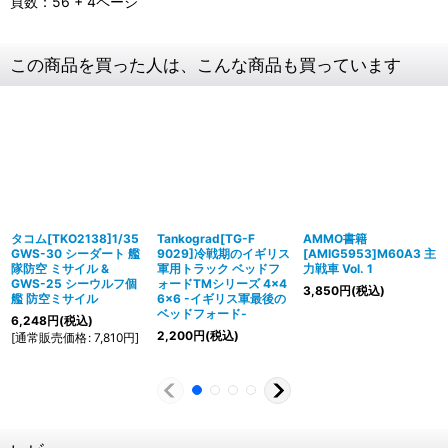
頁数：56 + 4ページ
この商品を買った人は、こんな商品も買っています
タコム[TKO2138]1/35
Tankograd[TG-F
AMMO書籍
GWS-30 シーダート 艦
9029]冷戦期のイギリス
[AMIG5953]M60A3 主
隊防空 ミサイル &
軍用トラック ベッドフ
力戦車 Vol. 1
GWS-25 シーウルフ個
ォードTMシリーズ 4×4
3,850
円
(税込)
艦 防空ミサイル
6×6 -イギリス軍最後の
ベッドフォード-
6,248
円
(税込)
2,200
円
(税込)
[
通常販売価格
:
7,810
円
]