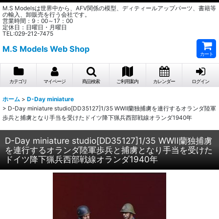
M.S Modelsは世界中から、AFV関係の模型、ディティールアップパーツ、書籍等
の輸入、卸販売を行う会社です。
営業時間：9：00～17：00
定休日：日曜日・月曜日
TEL:029-212-7475
M.S Models Web Shop
カート
カテゴリ
マイページ
商品検索
ご利用案内
カレンダー
ログイン
ホーム
>
D-Day miniature
>
D-Day miniature studio[DD35127]1/35 WWII蘭独捕虜を連行するオランダ陸軍
歩兵と捕虜となり手当を受けたドイツ降下猟兵西部戦線オランダ1940年
D-Day miniature studio[DD35127]1/35 WWII蘭独捕虜
を連行するオランダ陸軍歩兵と捕虜となり手当を受けた
ドイツ降下猟兵西部戦線オランダ1940年