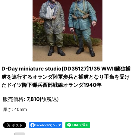
D-Day miniature studio[DD35127]1/35 WWII蘭独捕
虜を連行するオランダ陸軍歩兵と捕虜となり手当を受け
たドイツ降下猟兵西部戦線オランダ1940年
販売価格
:
7,810
円
(税込)
厚さ
:
40mm
Facebookでシェア