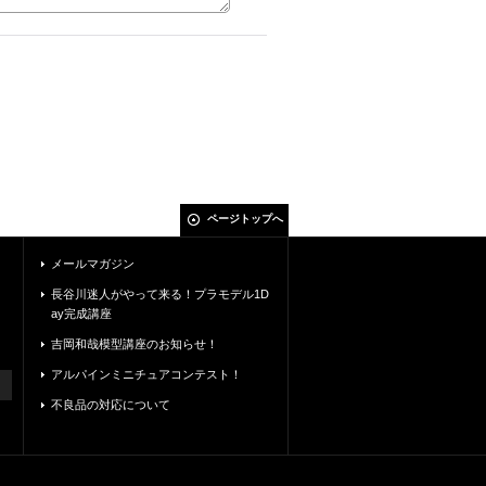
ページトップへ
メールマガジン
長谷川迷人がやって来る！プラモデル1D
ay完成講座
吉岡和哉模型講座のお知らせ！
アルパインミニチュアコンテスト！
不良品の対応について