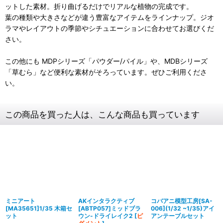
ットした素材。折り曲げるだけでリアルな植物の完成です。
葉の種類や大きさなどが違う豊富なアイテムをラインナップ。ジオ
ラマやレイアウトの季節やシチュエーションに合わせてお選びくだ
さい。
この他にも MDPシリーズ「パウダー/パイル」や、MDBシリーズ
「草むら」など便利な素材がそろっています。ぜひご利用くださ
い。
この商品を買った人は、こんな商品も買っています
ミニアート
AKインタラクティブ
コバアニ模型工房[SA-
[MA35651]1/35 木箱セ
[ABTP057]ミッドブラ
006](1/32 ~1/35)アイ
ット
ウン-ドライレイク2
[
ピ
アンテーブルセット