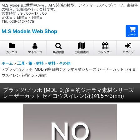
M.S Modelsは世界中から、AFV関係の模型、ディティールアップパーツ、書籍等
の輸入、卸販売を行う会社です。
営業時間：9：00～17：00
定休日：日曜日・月曜日
TEL:029-212-7475
M.S Models Web Shop
カート
カテゴリ
マイページ
商品検索
ご利用案内
カレンダー
ログイン
ホーム
>
工具・筆・材料
>
材料・その他
>
プラッツ/ノッホ [MDL-9]多目的ジオラマ素材シリーズ レーザーカット セイヨ
ウスイレン(花径1.5〜3mm)
プラッツ/ノッホ [MDL-9]多目的ジオラマ素材シリーズ
レーザーカット セイヨウスイレン(花径1.5〜3mm)