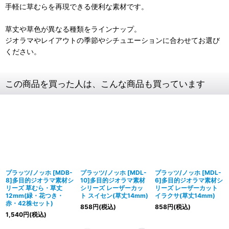
手軽に草むらを再現できる便利な素材です。
草丈や草色が異なる種類をラインナップ。
ジオラマやレイアウトの季節やシチュエーションに合わせてお選び
ください。
この商品を買った人は、こんな商品も買っています
プラッツ/ノッホ [MDB-
プラッツ/ノッホ [MDL-
プラッツ/ノッホ [MDL-
8]多目的ジオラマ素材シ
10]多目的ジオラマ素材
6]多目的ジオラマ素材シ
リーズ 草むら・草丈
シリーズ レーザーカッ
リーズ レーザーカット
12mm(緑・花つき・
ト スイセン(草丈14mm)
イラクサ(草丈14mm)
赤・42株セット)
858
円
(税込)
858
円
(税込)
1,540
円
(税込)