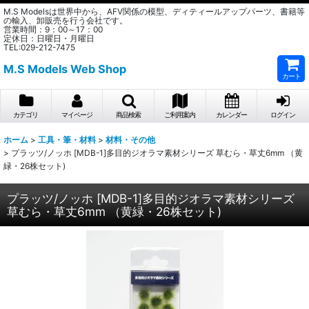
M.S Modelsは世界中から、AFV関係の模型、ディティールアップパーツ、書籍等
の輸入、卸販売を行う会社です。
営業時間：9：00～17：00
定休日：日曜日・月曜日
TEL:029-212-7475
M.S Models Web Shop
カート
カテゴリ
マイページ
商品検索
ご利用案内
カレンダー
ログイン
ホーム
>
工具・筆・材料
>
材料・その他
>
プラッツ/ノッホ [MDB-1]多目的ジオラマ素材シリーズ 草むら・草丈6mm （黄
緑・26株セット)
プラッツ/ノッホ [MDB-1]多目的ジオラマ素材シリーズ
草むら・草丈6mm （黄緑・26株セット)