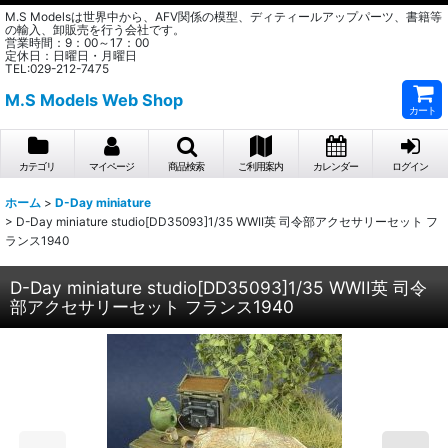
M.S Modelsは世界中から、AFV関係の模型、ディティールアップパーツ、書籍等
の輸入、卸販売を行う会社です。
営業時間：9：00～17：00
定休日：日曜日・月曜日
TEL:029-212-7475
M.S Models Web Shop
カート
カテゴリ
マイページ
商品検索
ご利用案内
カレンダー
ログイン
ホーム
>
D-Day miniature
>
D-Day miniature studio[DD35093]1/35 WWII英 司令部アクセサリーセット フ
ランス1940
D-Day miniature studio[DD35093]1/35 WWII英 司令
部アクセサリーセット フランス1940