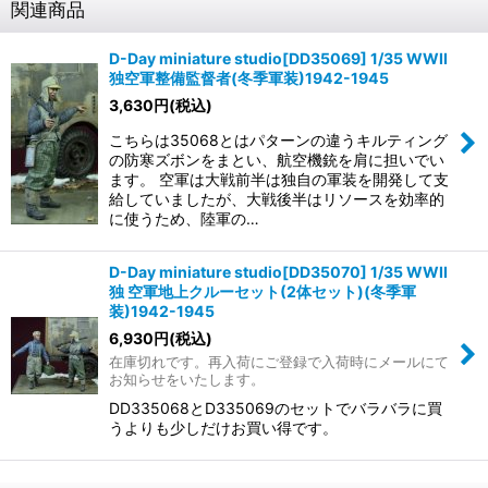
関連商品
D-Day miniature studio[DD35069] 1/35 WWII
独空軍整備監督者(冬季軍装)1942-1945
3,630
円
(税込)
こちらは35068とはパターンの違うキルティング
の防寒ズボンをまとい、航空機銃を肩に担いでい
ます。 空軍は大戦前半は独自の軍装を開発して支
給していましたが、大戦後半はリソースを効率的
に使うため、陸軍の…
D-Day miniature studio[DD35070] 1/35 WWII
独 空軍地上クルーセット(2体セット)(冬季軍
装)1942-1945
6,930
円
(税込)
在庫切れです。再入荷にご登録で入荷時にメールにて
お知らせをいたします。
DD335068とD335069のセットでバラバラに買
うよりも少しだけお買い得です。