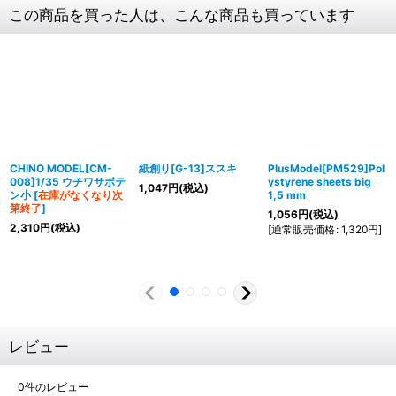
この商品を買った人は、こんな商品も買っています
CHINO MODEL[CM-
紙創り[G-13]ススキ
PlusModel[PM529]Pol
008]1/35 ウチワサボテ
ystyrene sheets big
1,047
円
(税込)
ン小
[
在庫がなくなり次
1,5 mm
第終了
]
1,056
円
(税込)
2,310
円
(税込)
[
通常販売価格
:
1,320
円
]
レビュー
0
件のレビュー