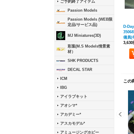
ご予約終了アイテム
Passion Models
Passion Models (WEB限
定品/サービス品)
D-Day
3506
MJ Miniatures(3D)
備員(冬
3,63
彩葉(M.S Models情景素
材）
SHK PRODUCTS
DECAL STAR
ICM
この
IBG
アイラブキット
アオシマ*
アカデミー*
アスカモデル*
アミュージングホビー