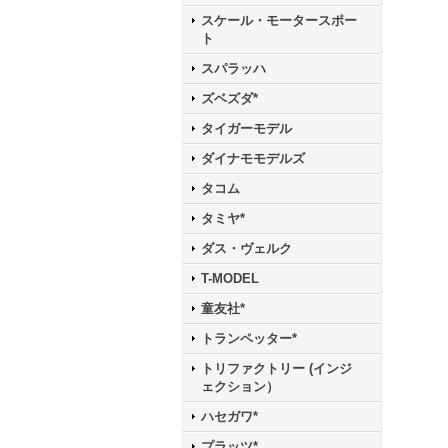
スケール・モータースポー
ト
スパラッハ
ズベズダ*
タイガーモデル
ダイナモモデルズ
タコム
タミヤ*
ダス・ヴェルク
T-MODEL
童友社*
トランペッター*
トリファクトリー (インジ
ェクション）
ハセガワ*
プラッツ*