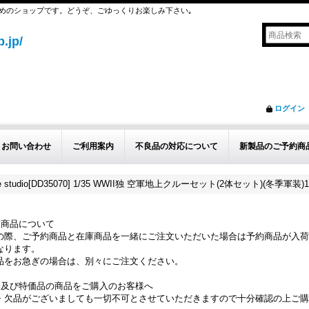
めのショップです。どうぞ、ごゆっくりお楽しみ下さい｡
.jp/
ログイン
お問い合わせ
ご利用案内
不良品の対応について
新製品のご予約商
ture studio[DD35070] 1/35 WWII独 空軍地上クルーセット(2体セット)(冬季軍装)19
約商品について
の際、ご予約商品と在庫商品を一緒にご注文いただいた場合は予約商品が入荷
なります。
品をお急ぎの場合は、別々にご注文ください。
品及び特価品の商品をご購入のお客様へ
・欠品がございましても一切不可とさせていただきますので十分確認の上ご購