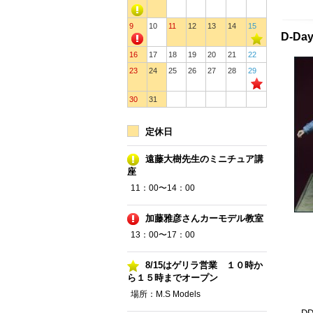
9
10
11
12
13
14
15
D-Da
16
17
18
19
20
21
22
23
24
25
26
27
28
29
30
31
定休日
遠藤大樹先生のミニチュア講
座
11：00〜14：00
加藤雅彦さんカーモデル教室
13：00〜17：00
8/15はゲリラ営業 １０時か
ら１５時までオープン
場所：M.S Models