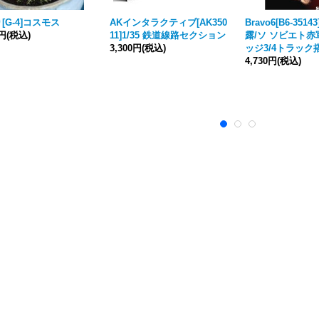
[G-4]コスモス
AKインタラクティブ[AK350
Bravo6[B6-35143
7円
(税込)
11]1/35 鉄道線路セクション
露/ソ ソビエト赤軍
3,300円
(税込)
ッジ3/4トラック
4,730円
(税込)