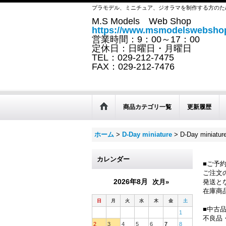
プラモデル、ミニチュア、ジオラマを制作する方のた
M.S Models Web Shop
https://www.msmodelswebshop
営業時間：9：00～17：00
定休日：日曜日・月曜日
TEL：029-212-7475
FAX：029-212-7476
商品カテゴリ一覧
更新履歴
ホーム
>
D-Day miniature
>
D-Day minia
カレンダー
■ご予
ご注文
2026年8月
次月»
発送と
在庫商
日
月
火
水
木
金
土
■中古
1
不良品
2
3
4
5
6
7
8