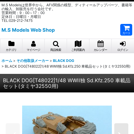
M.S Modelsは世界中から、AFV関係の模型、ディティールアップパーツ、書籍等
の輸入、卸販売を行う会社です。
営業時間：9：00～17：00
定休日：日曜日・月曜日
TEL:029-212-7475
M.S Models Web Shop
カート
カテゴリ
マイページ
商品検索
ご利用案内
カレンダー
ログイン
ホーム
>
その他取扱メーカー
>
BLACK DOG
>
BLACK DOG[T48022]1/48 WWII独 Sd.Kfz.250 車載品セット(タミヤ32550用)
BLACK DOG[T48022]1/48 WWII独 Sd.Kfz.250 車載品
セット(タミヤ32550用)