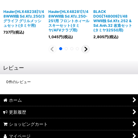
Hauler[HLX48238]1/4
Hauler[HLX48281]1/4
BLACK
8WWII独 Sd.Kfz.250/3
8WWII独 Sd.Kfz.250-
DOG[T48009]1/48
グライフ グリルメッシ
251用 フロントホィール
WWII独 Sd.Kfz.252 &
ュセット(タミヤ用)
スキーセット(タミ
Sd.Anh.32 改造セット
ヤ/AFVクラブ用)
(タミヤ32550用)
737
円
(税込)
1,045
円
(税込)
2,805
円
(税込)
レビュー
0
件のレビュー
ホーム
更新履歴
ショッピングカート
マイページ