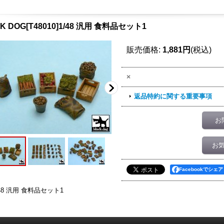
K DOG[T48010]1/48 汎用 食料品セット1
販売価格
:
1,881円
(税込)
×
返品特約に関する重要事項
お
お
Facebookでシェア
/48 汎用 食料品セット1