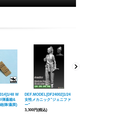
14]1/48 W
DEF.MODEL[DF24002]1/24
Passion Models[P35T-025]
II弾薬箱&
女性メカニック"ジェニファ
1/24 猫好きが認めるネコ 5種
砲弾/薬莢)
ー"
セット
3,300円
(税込)
1,980円
(税込)