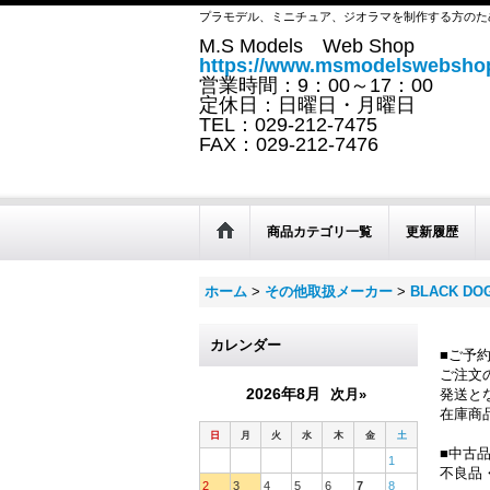
プラモデル、ミニチュア、ジオラマを制作する方のた
M.S Models Web Shop
https://www.msmodelswebshop
営業時間：9：00～17：00
定休日：日曜日・月曜日
TEL：029-212-7475
FAX：029-212-7476
商品カテゴリ一覧
更新履歴
ホーム
>
その他取扱メーカー
>
BLACK DO
カレンダー
■ご予
ご注文
2026年8月
次月»
発送と
在庫商
日
月
火
水
木
金
土
■中古
1
不良品
2
3
4
5
6
7
8