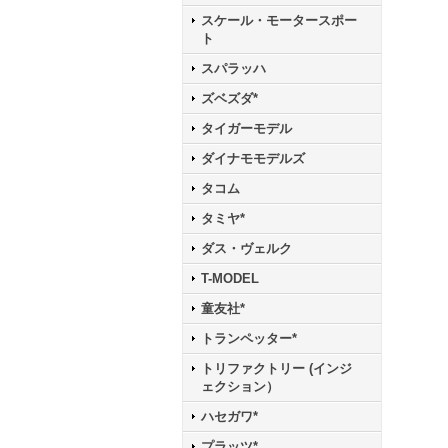
スケール・モータースポー
ト
スパラッハ
ズベズダ*
タイガーモデル
ダイナモモデルズ
タコム
タミヤ*
ダス・ヴェルク
T-MODEL
童友社*
トランペッター*
トリファクトリー (インジ
ェクション）
ハセガワ*
プラッツ*