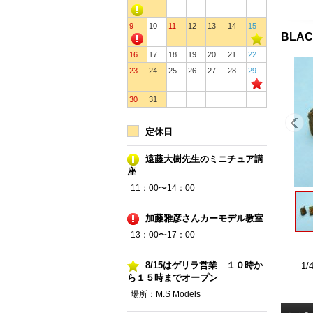
9
10
11
12
13
14
15
BLAC
16
17
18
19
20
21
22
23
24
25
26
27
28
29
30
31
定休日
遠藤大樹先生のミニチュア講
座
11：00〜14：00
加藤雅彦さんカーモデル教室
13：00〜17：00
8/15はゲリラ営業 １０時か
1
ら１５時までオープン
場所：M.S Models