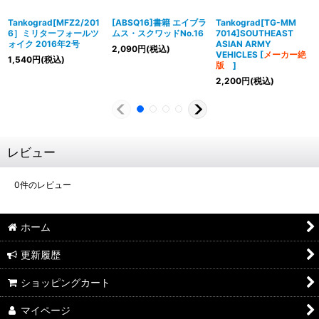
Tankograd[MFZ2/201
[ABSQ16]書籍 エイブラ
Tankograd[TG-MM
6］ミリターフォールツ
ムス・スクワッドNo.16
7014]SOUTHEAST
ォイク 2016年2号
ASIAN ARMY
2,090
円
(税込)
VEHICLES
[
メーカー絶
1,540
円
(税込)
版
]
2,200
円
(税込)
レビュー
0
件のレビュー
ホーム
更新履歴
ショッピングカート
マイページ