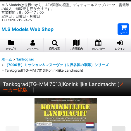
M.S Modelsは世界中から、AFV関係の模型、ディティールアップパーツ、書籍等
の輸入、卸販売を行う会社です。
営業時間：9：00～17：00
定休日：日曜日・月曜日
TEL:029-212-7475
M.S Models Web Shop
カート
カテゴリ
マイページ
商品検索
ご利用案内
カレンダー
ログイン
ホーム
>
Tankograd
>
（7000番）ミッション＆マヌーヴァ（世界各国の軍隊）シリーズ
>
Tankograd[TG-MM 7013]Koninklijke Landmacht
Tankograd[TG-MM 7013]Koninklijke Landmacht
[
メ
ーカー絶版
]