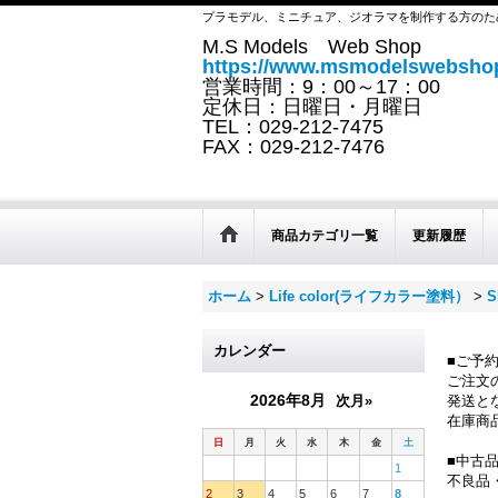
プラモデル、ミニチュア、ジオラマを制作する方のた
M.S Models Web Shop
https://www.msmodelswebshop
営業時間：9：00～17：00
定休日：日曜日・月曜日
TEL：029-212-7475
FAX：029-212-7476
商品カテゴリ一覧
更新履歴
ホーム
>
Life color(ライフカラー塗料）
>
S
カレンダー
■ご予
ご注文
2026年8月
次月»
発送と
在庫商
日
月
火
水
木
金
土
■中古
1
不良品
2
3
4
5
6
7
8