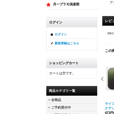
ア
月一プラモ倶楽部
レビ
ログイン
0
件
ログイン
新規登録はこちら
この
ショッピングカート
カートは空です。
商品カテゴリ一覧
全商品
ライフ
ご予約受付中
クア
473円