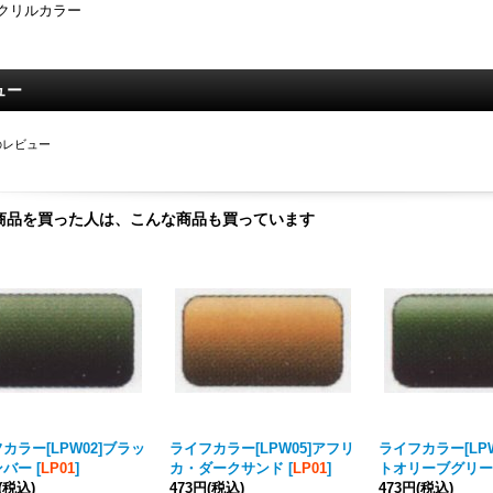
クリルカラー
ュー
のレビュー
商品を買った人は、こんな商品も買っています
カラー[LPW02]ブラッ
ライフカラー[LPW05]アフリ
ライフカラー[LP
ンバー
[
LP01
]
カ・ダークサンド
[
LP01
]
トオリーブグリー
(税込)
473円
(税込)
473円
(税込)