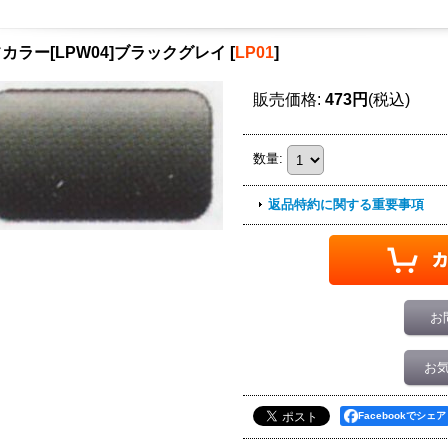
カラー[LPW04]ブラックグレイ
[
LP01
]
販売価格
:
473円
(税込)
数量
:
返品特約に関する重要事項
お
お
Facebookでシェア