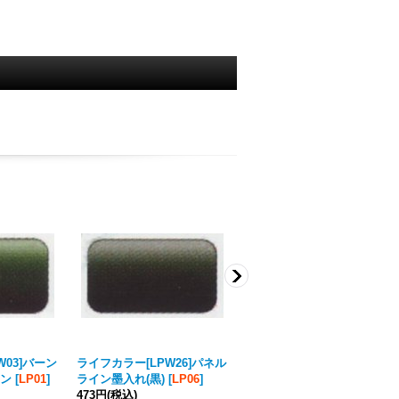
W03]バーン
ライフカラー[LPW26]パネル
AKインタラクティブ[AK090
ン
[
LP01
]
ライン墨入れ(黒)
[
LP06
]
50]ディティールシャインエ
473円
(税込)
ンハンサー