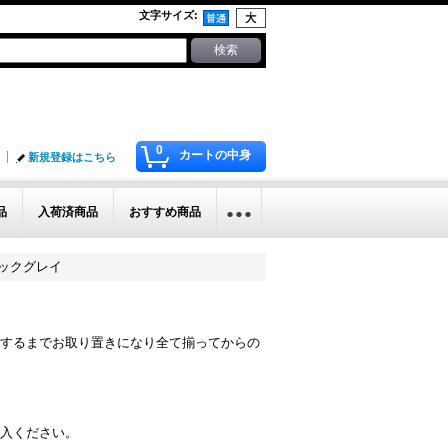
文字サイズ
:
0
カートの中身
新規登録はこちら
品
入荷済商品
おすすめ商品
ラックグレイ
するまでお取り置きになり全て揃ってからの
入ください。