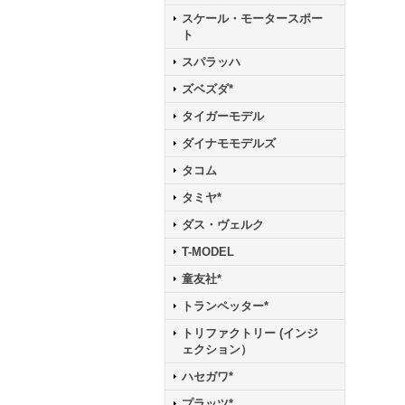
スケール・モータースポー
ト
スパラッハ
ズベズダ*
タイガーモデル
ダイナモモデルズ
タコム
タミヤ*
ダス・ヴェルク
T-MODEL
童友社*
トランペッター*
トリファクトリー (インジ
ェクション）
ハセガワ*
プラッツ*