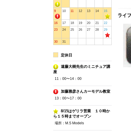
9
10
11
12
13
14
15
ライフ
16
17
18
19
20
21
22
23
24
25
26
27
28
29
30
31
定休日
遠藤大樹先生のミニチュア講
座
11：00〜14：00
加藤雅彦さんカーモデル教室
13：00〜17：00
8/15はゲリラ営業 １０時か
ら１５時までオープン
場所：M.S Models