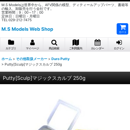
M.S Modelsは世界中から、AFV関係の模型、ディティールアップパーツ、書籍等
の輸入、卸販売を行う会社です。
営業時間：9：00～17：00
定休日：日曜日・月曜日
TEL:029-212-7475
M.S Models Web Shop
カート
カテゴリ
マイページ
商品検索
ご利用案内
カレンダー
ログイン
ホーム
>
その他取扱メーカー
>
Duro Putty
>
Putty[Sculp]マジックスカルプ 250g
Putty[Sculp]マジックスカルプ 250g