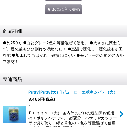
お気に入り登録
商品詳細
●約250ｇ ●白とグレー2色を等量混ぜて使用。 ●大きさに関わら
ず、硬化後もひび割れや収縮なし！ ●室温で硬化し、硬化後も加工
可能 ●加工してもはがれ、破損しにくい ●モデラーのためのスカル
プ素材！
関連商品
Putty[Putty(大）]デューロ・エポキシパテ（大）
3,465
円
(税込)
×
Ｐｕｔｔｙ (大） 国内外のプロの造型師も愛用
のエポキシパテです。 必要分、ハサミやカッター
等で切り取り、緑と黄色の２色を等量混ぜて使用