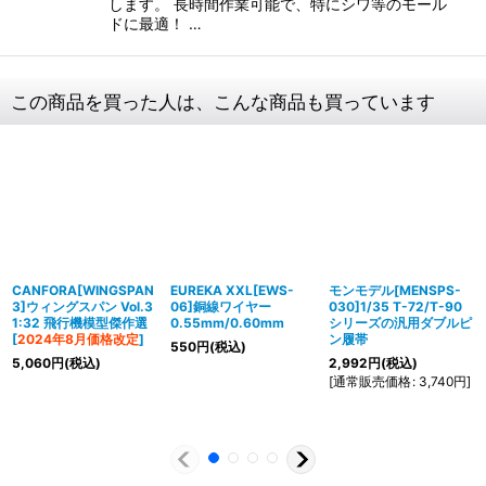
します。 長時間作業可能で、特にシワ等のモール
ドに最適！ …
この商品を買った人は、こんな商品も買っています
CANFORA[WINGSPAN
EUREKA XXL[EWS-
モンモデル[MENSPS-
3]ウィングスパン Vol.3
06]銅線ワイヤー
030]1/35 T-72/T-90
1:32 飛行機模型傑作選
0.55mm/0.60mm
シリーズの汎用ダブルピ
[
2024年8月価格改定
]
ン履帯
550
円
(税込)
5,060
円
(税込)
2,992
円
(税込)
[
通常販売価格
:
3,740
円
]