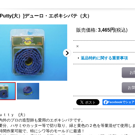
ty[Putty(大）]デューロ・エポキシパテ（大）
販売価格
:
3,465円
(税込)
×
返品特約に関する重要事項
お
お
Facebookでシェア
ｕｔｔｙ (大）
内外のプロの造型師も愛用のエポキシパテです。
要分、ハサミやカッター等で切り取り、緑と黄色の２色を等量混ぜて使用し
時間作業可能で、特にシワ等のモールドに最適！