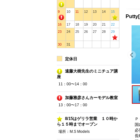
9
10
11
12
13
14
15
Put
16
17
18
19
20
21
22
23
24
25
26
27
28
29
30
31
定休日
遠藤大樹先生のミニチュア講
座
11：00〜14：00
加藤雅彦さんカーモデル教室
13：00〜17：00
8/15はゲリラ営業 １０時か
Ｐ
ら１５時までオープン
国
必
場所：M.S Models
長