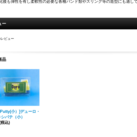
化後も弾性を有し柔軟性の必要な各種バンド類やスリング等の造型にも適して
ュー
のレビュー
商品
y[Putty(小）]デューロ・
キシパテ（小）
(税込)