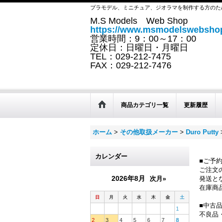
プラモデル、ミニチュア、ジオラマを制作する方のた
M.S Models Web Shop
https://www.msmodelswebshop
営業時間：9：00～17：00
定休日：日曜日・月曜日
TEL：029-212-7475
FAX：029-212-7476
商品カテゴリ一覧
更新履歴
ホーム
>
その他取扱メーカー
>
Duro Putty
カレンダー
■ご予
ご注文
2026年8月
次月»
発送と
在庫商
日
月
火
水
木
金
土
■中古
1
不良品
2
3
4
5
6
7
8