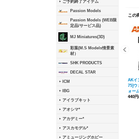
ご予約終了アイテム
Passion Models
この
Passion Models (WEB限
定品/サービス品)
MJ Miniatures(3D)
彩葉(M.S Models情景素
材）
SHK PRODUCTS
DECAL STAR
AKイ
ICM
75]
IBG
ォー
440円
アイラブキット
アオシマ*
アカデミー*
アスカモデル*
アミュージングホビー