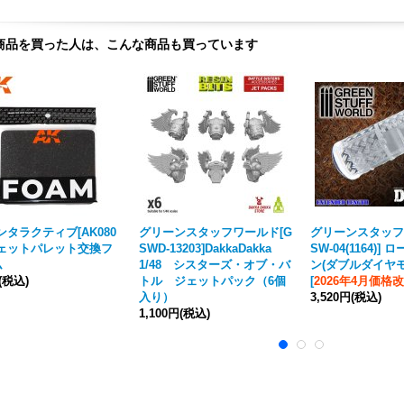
商品を買った人は、こんな商品も買っています
ンタラクティブ[AK080
グリーンスタッフワールド[G
グリーンスタッフ
ウェットパレット交換フ
SWD-13203]DakkaDakka
SW-04(1164)]
ム
1/48 シスターズ・オブ・バ
ン(ダブルダイヤ
(税込)
トル ジェットパック（6個
[
2026年4月価格
入り）
3,520円
(税込)
1,100円
(税込)