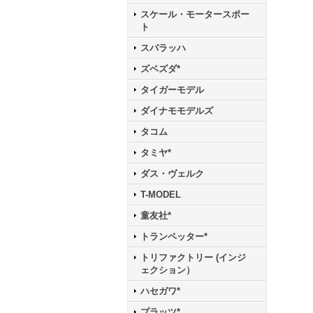
スケール・モータースポー
ト
スパラッハ
ズベズダ*
タイガーモデル
ダイナモモデルズ
タコム
タミヤ*
ダス・ヴェルク
T-MODEL
童友社*
トランペッター*
トリファクトリー (インジ
ェクション）
ハセガワ*
プラッツ*