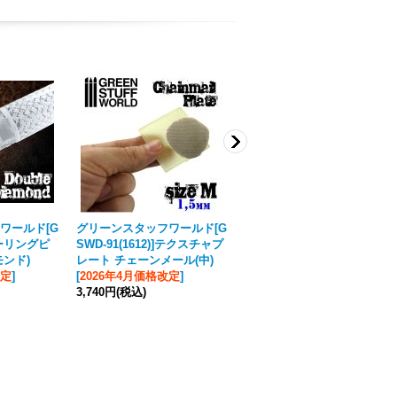
ワールド[G
グリーンスタッフワールド[G
AMMO[AMIG3029]ウィンタ
 ローリングピ
SWD-91(1612)]テクスチャプ
ーソイル
モンド)
レート チェーンメール(中)
880円
(税込)
改定
]
[
2026年4月価格改定
]
3,740円
(税込)