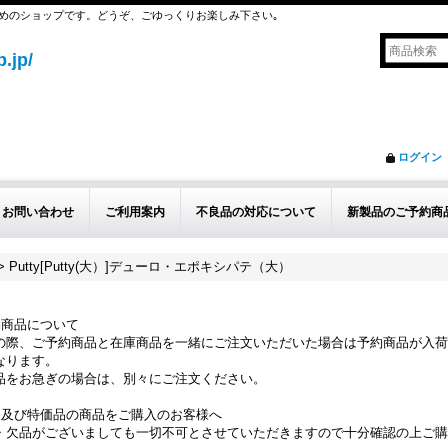
めのショップです。どうぞ、ごゆっくりお楽しみ下さい｡
.jp/
ログイン
お問い合わせ
ご利用案内
不良品の対応について
新製品のご予約商
>
Putty[Putty(大）]デューロ・エポキシパテ（大）
約商品について
の際、ご予約商品と在庫商品を一緒にご注文いただいた場合は予約商品が入荷
なります。
品をお急ぎの場合は、別々にご注文ください。
品及び特価品の商品をご購入のお客様へ
・欠品がございましても一切不可とさせていただきますので十分確認の上ご購