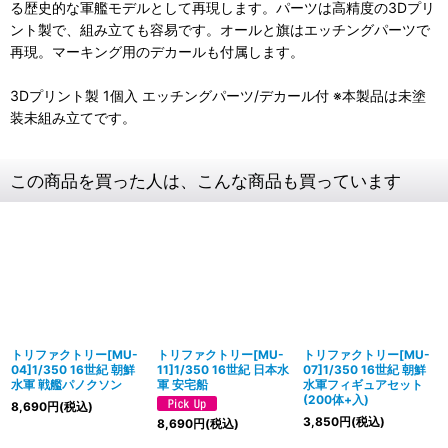
る歴史的な軍艦モデルとして再現します。パーツは高精度の3Dプリ
ント製で、組み立ても容易です。オールと旗はエッチングパーツで
再現。マーキング用のデカールも付属します。
3Dプリント製 1個入 エッチングパーツ/デカール付 ※本製品は未塗
装未組み立てです。
この商品を買った人は、こんな商品も買っています
トリファクトリー[MU-
トリファクトリー[MU-
トリファクトリー[MU-
04]1/350 16世紀 朝鮮
11]1/350 16世紀 日本水
07]1/350 16世紀 朝鮮
水軍 戦艦パノクソン
軍 安宅船
水軍フィギュアセット
(200体+入)
8,690
円
(税込)
3,850
円
(税込)
8,690
円
(税込)