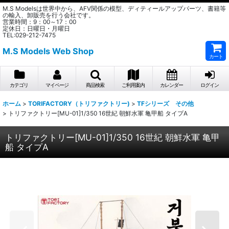
M.S Modelsは世界中から、AFV関係の模型、ディティールアップパーツ、書籍等
の輸入、卸販売を行う会社です。
営業時間：9：00～17：00
定休日：日曜日・月曜日
TEL:029-212-7475
M.S Models Web Shop
カート
カテゴリ
マイページ
商品検索
ご利用案内
カレンダー
ログイン
ホーム
>
TORIFACTORY（トリファクトリー)
>
TFシリーズ その他
>
トリファクトリー[MU-01]1/350 16世紀 朝鮮水軍 亀甲船 タイプA
トリファクトリー[MU-01]1/350 16世紀 朝鮮水軍 亀甲
船 タイプA