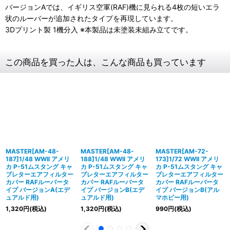
バージョンAでは、イギリス空軍(RAF)機に見られる4枚の短いエラ
状のルーバーが追加されたタイプを再現しています。
3Dプリント製 1機分入 ※本製品は未塗装未組み立てです。
この商品を買った人は、こんな商品も買っています
MASTER[AM-48-
MASTER[AM-48-
MASTER[AM-72-
187]1/48 WWII アメリ
188]1/48 WWII アメリ
173]1/72 WWII アメリ
カ P-51ムスタング キャ
カ P-51ムスタング キャ
カ P-51ムスタング キャ
ブレターエアフィルター
ブレターエアフィルター
ブレターエアフィルター
カバー RAFルーバータ
カバー RAFルーバータ
カバー RAFルーバータ
イプ バージョンA(エデ
イプ バージョンB(エデ
イプ バージョンB(アル
ュアルド用)
ュアルド用)
マホビー用)
1,320
円
(税込)
1,320
円
(税込)
990
円
(税込)