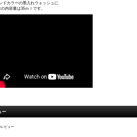
ンドカラーの墨入れウォッシュに
本の内容量は35ｍｌです。
ュー
のレビュー