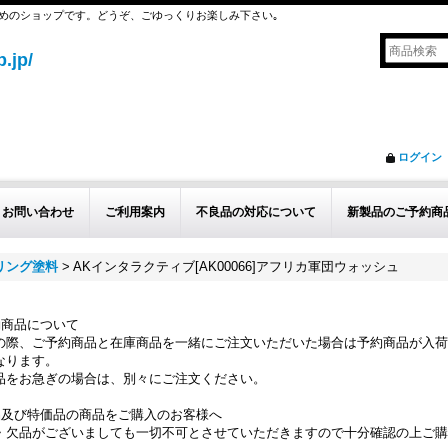
めのショップです。どうぞ、ごゆっくりお楽しみ下さい｡
.jp/
ログイン
お問い合わせ
ご利用案内
不良品の対応について
新製品のご予約商
ザリング塗料
>
AKインタラクティブ[AK00066]アフリカ軍団ウォッシュ
約商品について
の際、ご予約商品と在庫商品を一緒にご注文いただいた場合は予約商品が入荷
なります。
品をお急ぎの場合は、別々にご注文ください。
品及び特価品の商品をご購入のお客様へ
・欠品がございましても一切不可とさせていただきますので十分確認の上ご購