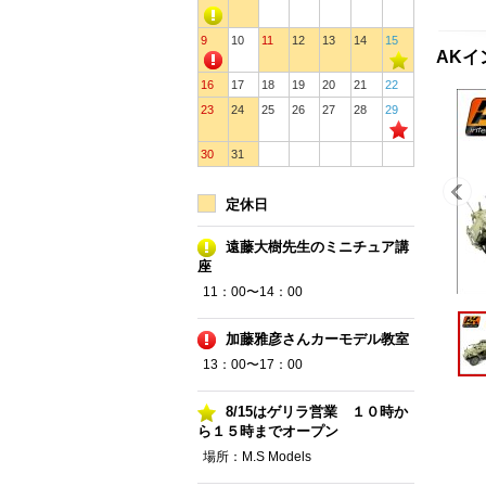
9
10
11
12
13
14
15
AKイ
16
17
18
19
20
21
22
23
24
25
26
27
28
29
30
31
定休日
遠藤大樹先生のミニチュア講
座
11：00〜14：00
加藤雅彦さんカーモデル教室
13：00〜17：00
8/15はゲリラ営業 １０時か
ら１５時までオープン
場所：M.S Models