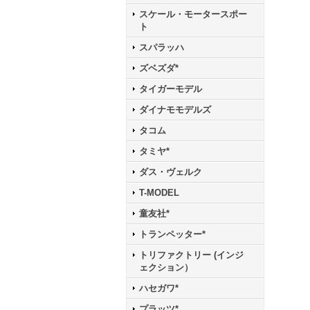
スケール・モータースポー
ト
スパラッハ
ズベズダ*
タイガーモデル
ダイナモモデルズ
タコム
タミヤ*
ダス・ヴェルク
T-MODEL
童友社*
トランペッター*
トリファクトリー (インジ
ェクション）
ハセガワ*
プラッツ*