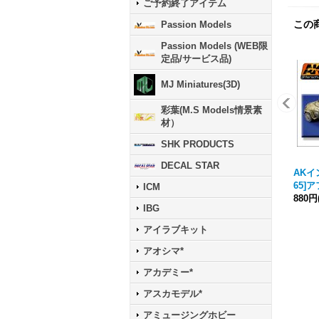
ご予約終了アイテム
この
Passion Models
Passion Models (WEB限
定品/サービス品)
MJ Miniatures(3D)
彩葉(M.S Models情景素
材）
SHK PRODUCTS
DECAL STAR
AKイ
65]
ICM
880円
IBG
アイラブキット
アオシマ*
アカデミー*
アスカモデル*
アミュージングホビー