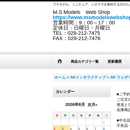
プラモデル、ミニチュア、ジオラマを制作する方のた
M.S Models Web Shop
https://www.msmodelswebshop
営業時間：9：00～17：00
定休日：日曜日・月曜日
TEL：029-212-7475
FAX：029-212-7476
商品カテゴリ一覧
更新履歴
ホーム
>
AKインタラクティブ
>
AK ウェ
カレンダー
■ご予
ご注文
2026年8月
次月»
発送と
在庫商
日
月
火
水
木
金
土
■中古
1
不良品
2
3
4
5
6
7
8