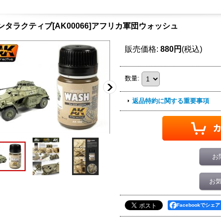
ンタラクティブ[AK00066]アフリカ軍団ウォッシュ
販売価格
:
880円
(税込)
数量
:
返品特約に関する重要事項
お
お
Facebookでシェア