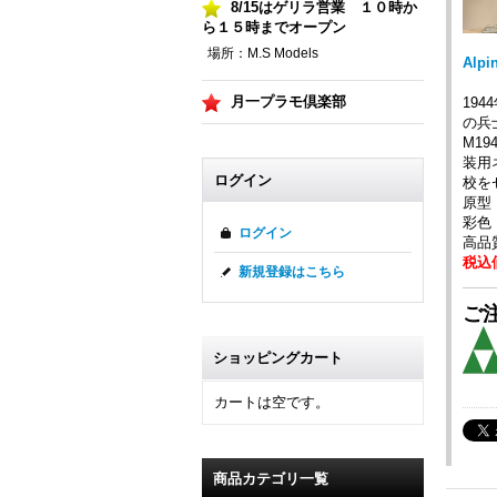
8/15はゲリラ営業 １０時か
ら１５時までオープン
場所：M.S Models
Alp
月一プラモ倶楽部
19
の兵
M1
装用ネ
ログイン
校を
原型：
彩色：D
ログイン
高品
税込価
新規登録はこちら
ご注
ショッピングカート
カートは空です。
商品カテゴリ一覧