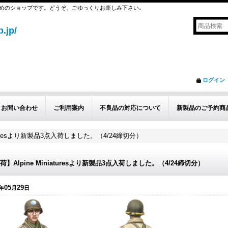
めのショップです。どうぞ、ごゆっくりお楽しみ下さい｡
.jp/
ログイン
お問い合わせ
ご利用案内
不良品の対応について
新製品のご予約商
iaturesより新製品3点入荷しました。（4/24締切分）
荷】Alpine Miniaturesより新製品3点入荷しました。（4/24締切分）
05
29
年
月
日