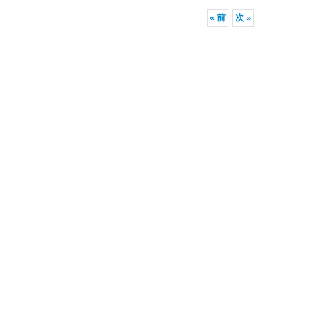
«
前
次
»