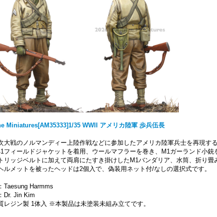
ine Miniatures[AM35333]1/35 WWII アメリカ陸軍 歩兵伍長
次大戦のノルマンディー上陸作戦などに参加したアメリカ陸軍兵士を再現す
941フィールドジャケットを着用、ウールマフラーを巻き、M1ガーランド小
トリッジベルトに加えて両肩にたすき掛けしたM1バンダリア、水筒、折り畳
ヘルメットを被ったヘッドは2個入で、偽装用ネット付/なしの選択式です。
Taesung Harmms
r. Jin Kim
質レジン製 1体入 ※本製品は未塗装未組み立てです。