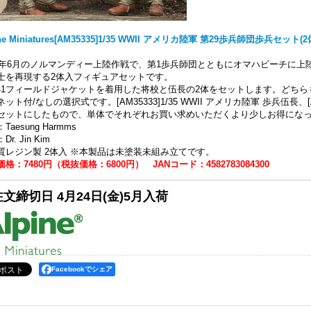
ine Miniatures[AM35335]1/35 WWII アメリカ陸軍 第29歩兵師団歩兵セット(2
44年6月のノルマンディー上陸作戦で、第1歩兵師団とともにオマハビーチに上
士を再現する2体入フィギュアセットです。
941フィールドジャケットを着用した将校と伍長の2体をセットします。どち
ット付/なしの選択式です。[AM35333]1/35 WWII アメリカ陸軍 歩兵伍長、[AM
セットにしたもので、単体でそれぞれお買い求めいただくより少しお得にな
Taesung Harmms
r. Jin Kim
質レジン製 2体入 ※本製品は未塗装未組み立てです。
格：7480円（税抜価格：6800円） JANコード：4582783084300
文締切日 4月24日(金)5月入荷
Facebookでシェア