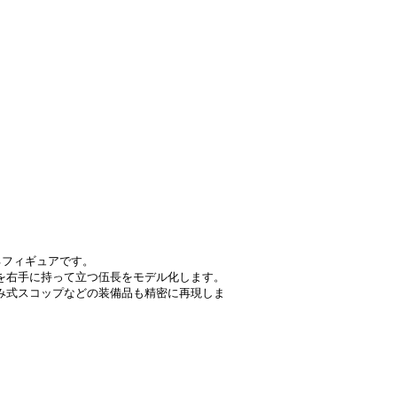
るフィギュアです。
銃を右手に持って立つ伍長をモデル化します。
み式スコップなどの装備品も精密に再現しま