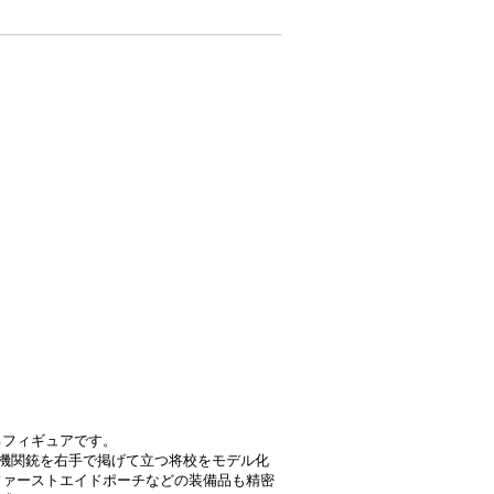
るフィギュアです。
短機関銃を右手で掲げて立つ将校をモデル化
ファーストエイドポーチなどの装備品も精密