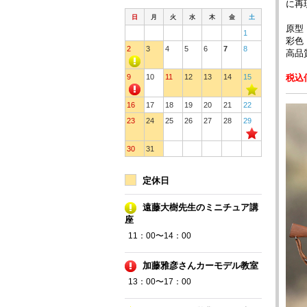
に再
日
月
火
水
木
金
土
原型：
1
彩色：D
2
3
4
5
6
7
8
高品
税込価
9
10
11
12
13
14
15
16
17
18
19
20
21
22
23
24
25
26
27
28
29
30
31
定休日
遠藤大樹先生のミニチュア講
座
11：00〜14：00
加藤雅彦さんカーモデル教室
13：00〜17：00