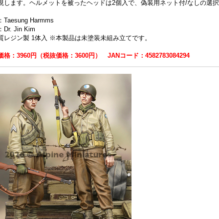
現します。ヘルメットを被ったヘッドは2個入で、偽装用ネット付/なしの選
Taesung Harmms
r. Jin Kim
質レジン製 1体入 ※本製品は未塗装未組み立てです。
格：3960円（税抜価格：3600円） JANコード：4582783084294