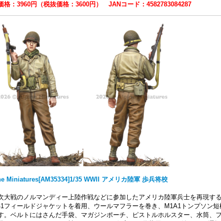
格：3960円（税抜価格：3600円） JANコード：4582783084287
ine Miniatures[AM35334]1/35 WWII アメリカ陸軍 歩兵将校
次大戦のノルマンディー上陸作戦などに参加したアメリカ陸軍兵士を再現す
941フィールドジャケットを着用、ウールマフラーを巻き、M1A1トンプソン
す。ベルトにはさんだ手袋、マガジンポーチ、ピストルホルスター、水筒、