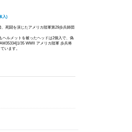
体入)
陸、死闘を演じたアメリカ陸軍第29歩兵師団
らもヘルメットを被ったヘッドは2個入で、偽
35334]1/35 WWII アメリカ陸軍 歩兵将
っています。