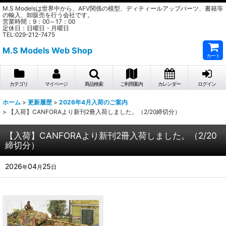
M.S Modelsは世界中から、AFV関係の模型、ディティールアップパーツ、書籍等
の輸入、卸販売を行う会社です。
営業時間：9：00～17：00
定休日：日曜日・月曜日
TEL:029-212-7475
M.S Models Web Shop
カート
カテゴリ
マイページ
商品検索
ご利用案内
カレンダー
ログイン
ホーム
>
更新履歴
>
2026年4月入荷のご案内
>
【入荷】CANFORAより新刊2冊入荷しました。（2/20締切分）
【入荷】CANFORAより新刊2冊入荷しました。（2/20
締切分）
2026
04
25
年
月
日