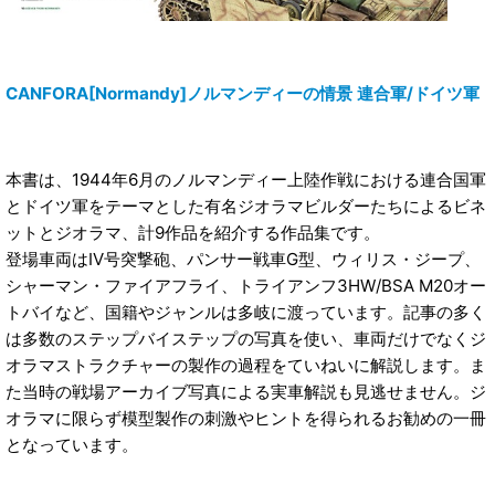
CANFORA[Normandy]ノルマンディーの情景 連合軍/ドイツ軍
本書は、1944年6月のノルマンディー上陸作戦における連合国軍
とドイツ軍をテーマとした有名ジオラマビルダーたちによるビネ
ットとジオラマ、計9作品を紹介する作品集です。
登場車両はIV号突撃砲、パンサー戦車G型、ウィリス・ジープ、
シャーマン・ファイアフライ、トライアンフ3HW/BSA M20オー
トバイなど、国籍やジャンルは多岐に渡っています。記事の多く
は多数のステップバイステップの写真を使い、車両だけでなくジ
オラマストラクチャーの製作の過程をていねいに解説します。ま
た当時の戦場アーカイブ写真による実車解説も見逃せません。ジ
オラマに限らず模型製作の刺激やヒントを得られるお勧めの一冊
となっています。