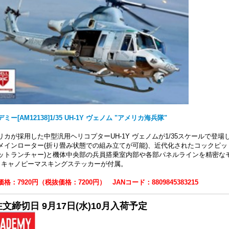
ミー[AM12138]1/35 UH-1Y ヴェノム "アメリカ海兵隊"
リカが採用した中型汎用ヘリコプターUH-1Y ヴェノムが1/35スケールで登場
メインローター(折り畳み状態での組み立てが可能)、近代化されたコックピットと各種武
ットランチャー)と機体中央部の兵員搭乗室内部や各部パネルラインを精密な
、キャノピーマスキングステッカーが付属。
格：7920円（税抜価格：7200円） JANコード：8809845383215
文締切日 9月17日(水)10月入荷予定