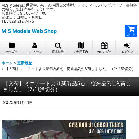
M.S Modelsは世界中から、AFV関係の模型、ディティールアップパーツ、書籍等
の輸入、卸販売を行う会社です。
営業時間：9：00～17：00
定休日：日曜日・月曜日
TEL:029-212-7475
M.S Models Web Shop
カート
カテゴリ
マイページ
商品検索
ご利用案内
カレンダー
ログイン
ホーム
>
更新履歴
>
【入荷】ミニアートより新製品5点、従来品7点入荷しました。（7/11締切分）
【入荷】ミニアートより新製品5点、従来品7点入荷し
ました。（7/11締切分）
2025
11
11
年
月
日