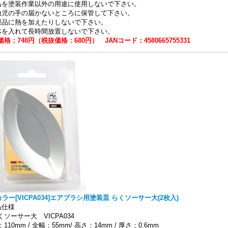
品を塗装作業以外の用途に使用しないで下さい。
幼児の手の届かないところに保管して下さい。
製品に熱を加えたりしないで下さい。
体を入れて長時間放置しないで下さい。
格：748円（税抜価格：680円） JANコード：4580665755331
カラー[VICPA034]エアブラシ用塗装皿 らくソーサー大(2枚入)
品仕様
くソーサー大 VICPA034
110mm / 全幅：55mm/ 高さ：14mm / 厚さ：0.6mm