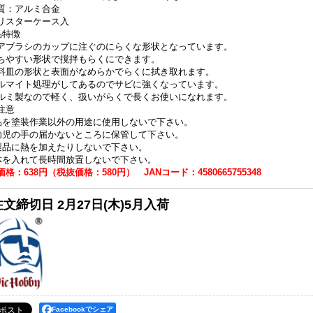
質：アルミ合金
リスターケース入
品特徴
アブラシのカップに注ぐのにらくな形状となっています。
ちやすい形状で撹拌もらくにできます。
料皿の形状と表面がなめらかでらくに拭き取れます。
ルマイト処理がしてあるのでサビに強くなっています。
ルミ製なので軽く、扱いがらくで長くお使いになれます。
注意
品を塗装作業以外の用途に使用しないで下さい。
幼児の手の届かないところに保管して下さい。
製品に熱を加えたりしないで下さい。
体を入れて長時間放置しないで下さい。
格：638円（税抜価格：580円） JANコード：4580665755348
文締切日 2月27日(木)5月入荷
Facebookでシェア