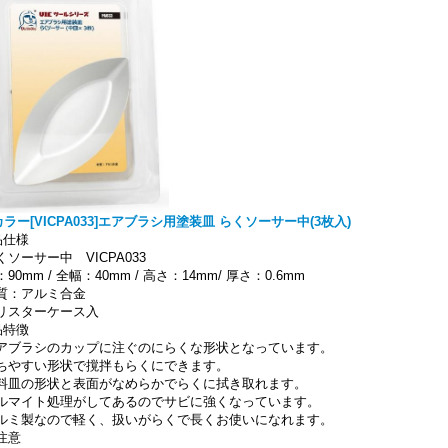
カラー[VICPA033]エアブラシ用塗装皿 らくソーサー中(3枚入)
品仕様
くソーサー中 VICPA033
90mm / 全幅：40mm / 高さ：14mm/ 厚さ：0.6mm
質：アルミ合金
リスターケース入
品特徴
アブラシのカップに注ぐのにらくな形状となっています。
ちやすい形状で撹拌もらくにできます。
料皿の形状と表面がなめらかでらくに拭き取れます。
ルマイト処理がしてあるのでサビに強くなっています。
ルミ製なので軽く、扱いがらくで長くお使いになれます。
注意