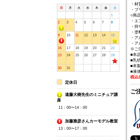
・材
日
月
火
水
木
金
土
・ブ
○商
1
・エ
2
3
4
5
6
7
8
・持
・塗
9
10
11
12
13
14
15
・ア
・ア
16
17
18
19
20
21
22
※ご
■本
23
24
25
26
27
28
29
■乳
■本
30
31
■液
税込価
定休日
ご注
遠藤大樹先生のミニチュア講
座
11：00〜14：00
加藤雅彦さんカーモデル教室
13：00〜17：00