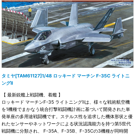
タミヤ[TAM61127]1/48 ロッキード マーチン F-35C ライトニ
ングII
【 最新鋭艦上戦闘機、着艦 】
ロッキード マーチンF-35 ライトニングIIは、様々な戦術航空機
を1機種でまかなう統合打撃戦闘機計画に基づいて開発された単
発単座の多用途戦闘機です。ステルス性を追求した機体形状と優
れたセンサーやネットワークによる状況認識能力を持つ第5世代
戦闘機に分類され、 F-35A、F-35B、F-35Cの3機種が同時開