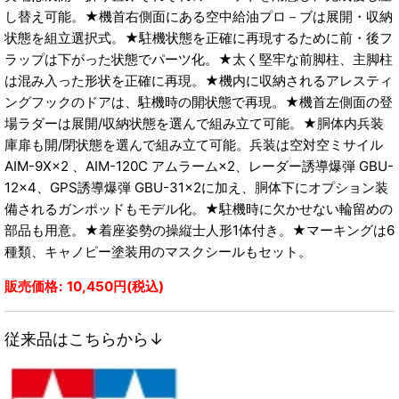
し替え可能。★機首右側面にある空中給油プロ－ブは展開・収納
状態を組立選択式。★駐機状態を正確に再現するために前・後フ
ラップは下がった状態でパーツ化。★太く堅牢な前脚柱、主脚柱
は混み入った形状を正確に再現。★機内に収納されるアレスティ
ングフックのドアは、駐機時の開状態で再現。★機首左側面の登
場ラダーは展開/収納状態を選んで組み立て可能。★胴体内兵装
庫扉も開/閉状態を選んで組み立て可能。兵装は空対空ミサイル
AIM-9X×2 、AIM-120C アムラーム×2、レーダー誘導爆弾 GBU-
12×4、GPS誘導爆弾 GBU-31×2に加え、胴体下にオプション装
備されるガンポッドもモデル化。★駐機時に欠かせない輪留めの
部品も用意。★着座姿勢の操縦士人形1体付き。★マーキングは6
種類、キャノピー塗装用のマスクシールもセット。
販売価格
:
10,450
円
(税込)
従来品はこちらから↓