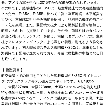
発。アメリカ軍を中心に2015年から配備が進められています。
その中でも、艦載機型のF-35Cは、航空母艦上での発着艦性能向
上のため、F-35A、F-35Bに比べて主翼・垂直尾翼・水平尾翼を
大型化。主翼端に折り畳み機構を採用し、格納時の機体の省スペ
ース化を実現。また、翼面積の拡大により燃料搭載量が増加し、
航続力の向上にも貢献しています。その他、前脚柱はカタパルト
射出に対応したランチバーを備え、前輪はダブルタイヤ式。主脚
柱はアレスティングフックによる激しい着艦に耐えるよう強化さ
れています。初の艦載型ステルス戦闘機F-35Cは、海軍をはじめ
海兵隊でも配備が進められており、今後は艦載機の中核となる日
も近いでしょう。
【 模型要目 】
航空母艦上での運用を目的とした艦載機型のF-35C ライトニン
グIIのプラスチックモデル組み立てキットです。★1/48スケー
ル、全長327mm、全幅273mm。★高いステルス性を備えた独
特な機体形状を忠実に再現。★機体全面に施されたレーダー波吸
収素材(RAM)によるコーティングは繊細なモールドで表現。★主
翼端は展開・折り畳みそれぞれのユニットを用意し、完成後も差